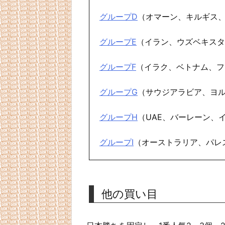
グループD
（オマーン、キルギス
グループE
（イラン、ウズベキスタ
グループF
（イラク、ベトナム、フ
グループG
（サウジアラビア、ヨ
グループH
（UAE、バーレーン、
グループI
（オーストラリア、パレ
他の買い目