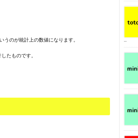
後というのが統計上の数値になります。
...
集計したものです。