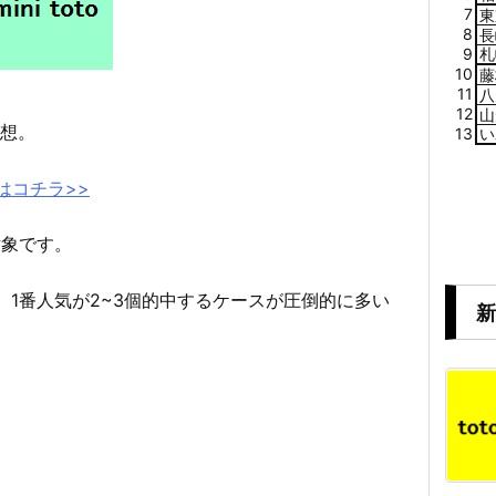
7
東
8
長
9
札
10
藤
11
八
12
山
予想。
13
い
はコチラ>>
対象です。
合中、1番人気が2~3個的中するケースが圧倒的に多い
新