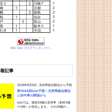
1
京Ｖ
2
川崎Ｆ
2
崎
1
京都
幌
2
徳島
3
3
枝
1
仙台
2
戸
0
富山
1
形
1
栃木Ｃ
わき
1
今治
1
BIG･toto ブログランキングへ
着記事
2026年8月6日
:
支持率総合順位から予想
第1644回toto予想～支持率総合順位
と的中率の関係から
totoでは、毎回39個の支持率（各枠3個
×13枠）が存在します。 その39個の ...