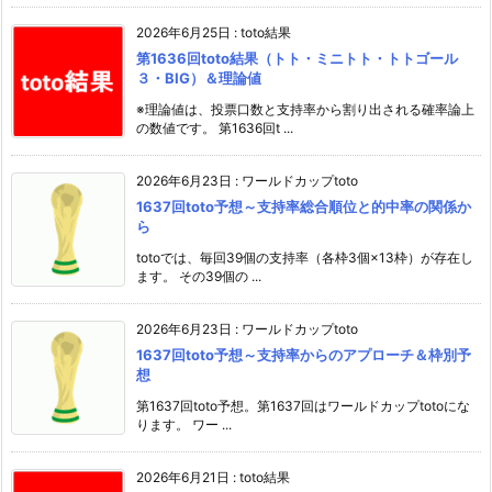
2026年6月25日
:
toto結果
第1636回toto結果（トト・ミニトト・トトゴール
３・BIG）＆理論値
※理論値は、投票口数と支持率から割り出される確率論上
の数値です。 第1636回t ...
2026年6月23日
:
ワールドカップtoto
1637回toto予想～支持率総合順位と的中率の関係か
ら
totoでは、毎回39個の支持率（各枠3個×13枠）が存在し
ます。 その39個の ...
2026年6月23日
:
ワールドカップtoto
1637回toto予想～支持率からのアプローチ＆枠別予
想
第1637回toto予想。第1637回はワールドカップtotoにな
ります。 ワー ...
2026年6月21日
:
toto結果