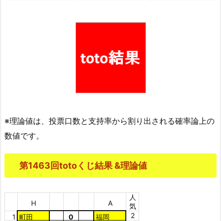
※理論値は、投票口数と支持率から割り出される確率論上の
数値です。
第1463回totoくじ結果 &理論値
人
H
A
気
2
1
町田
0
福岡