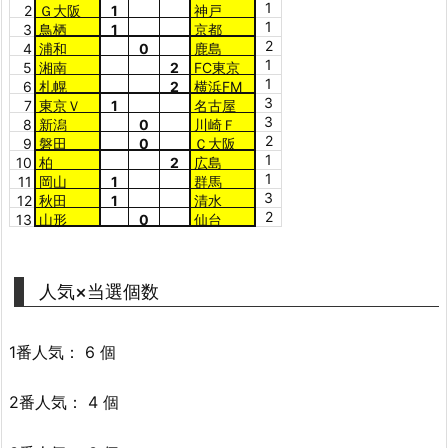
1
2
Ｇ大阪
1
神戸
1
3
鳥栖
1
京都
2
4
浦和
0
鹿島
1
5
湘南
2
FC東京
1
6
札幌
2
横浜FM
3
7
東京Ｖ
1
名古屋
3
8
新潟
0
川崎Ｆ
2
9
磐田
0
Ｃ大阪
1
10
柏
2
広島
1
11
岡山
1
群馬
3
12
秋田
1
清水
2
13
山形
0
仙台
人気×当選個数
1番人気： 6 個
2番人気： 4 個