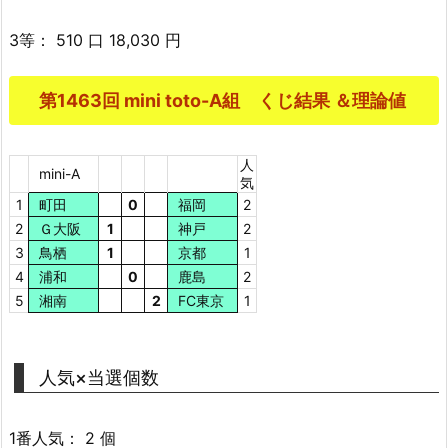
3等： 510 口 18,030 円
第1463回 mini toto-A組 くじ結果 ＆理論値
人
mini-A
気
1
町田
0
福岡
2
2
Ｇ大阪
1
神戸
2
3
鳥栖
1
京都
1
4
浦和
0
鹿島
2
5
湘南
2
FC東京
1
人気×当選個数
1番人気： 2 個