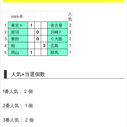
人
mini-B
気
1
東京Ｖ
1
名古屋
3
2
新潟
0
川崎Ｆ
3
3
磐田
0
Ｃ大阪
2
4
柏
2
広島
1
5
岡山
1
群馬
1
人気×当選個数
1番人気： 2 個
2番人気： 1 個
3番人気： 2 個