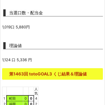
当選口数・配当金
1,019口 5,880円
理論値
1,124 口 5,336 円
第1463回 totoGOAL3 くじ結果＆理論値
人
気
1
町田
0
0
4
2
福岡
0
0
2