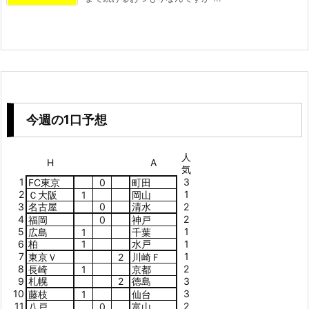
今週の1口予想
人
H
A
気
1
3
FC東京
0
町田
2
1
Ｃ大阪
1
岡山
3
名古屋
0
清水
2
4
2
福岡
0
神戸
5
1
広島
1
千葉
6
柏
1
水戸
1
7
1
東京Ｖ
2
川崎Ｆ
8
2
長崎
1
京都
9
札幌
2
徳島
3
10
3
藤枝
1
仙台
11
2
八戸
0
富山