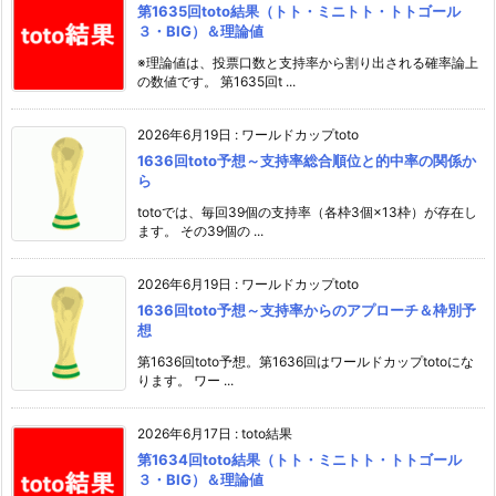
第1635回toto結果（トト・ミニトト・トトゴール
３・BIG）＆理論値
※理論値は、投票口数と支持率から割り出される確率論上
の数値です。 第1635回t ...
2026年6月19日
:
ワールドカップtoto
1636回toto予想～支持率総合順位と的中率の関係か
ら
totoでは、毎回39個の支持率（各枠3個×13枠）が存在し
ます。 その39個の ...
2026年6月19日
:
ワールドカップtoto
1636回toto予想～支持率からのアプローチ＆枠別予
想
第1636回toto予想。第1636回はワールドカップtotoにな
ります。 ワー ...
2026年6月17日
:
toto結果
第1634回toto結果（トト・ミニトト・トトゴール
３・BIG）＆理論値