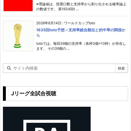
※理論値は、投票口数と支持率から割り出される確率論上
の数値です。 第1634回t ...
2026年6月14日
:
ワールドカップtoto
1635回toto予想～支持率総合順位と的中率の関係か
ら
totoでは、毎回39個の支持率（各枠3個×13枠）が存在し
ます。 その39個の ...
Jリーグ全試合視聴