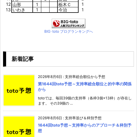
12
1
山形
1
栃木Ｃ
13
いわき
1
今治
1
BIG･toto ブログランキングへ
新着記事
2026年8月6日
:
支持率総合順位から予想
第1644回toto予想～支持率総合順位と的中率の関係
から
totoでは、毎回39個の支持率（各枠3個×13枠）が存在し
ます。 その39個の ...
2026年8月6日
:
支持率並び＆枠別予想
1644回toto予想～支持率からのアプローチ＆枠別予
想