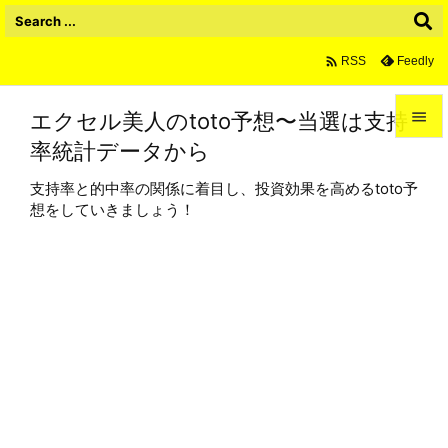

Feedly
RSS
エクセル美人のtoto予想〜当選は支持

率統計データから

メニュ
支持率と的中率の関係に着目し、投資効果を高めるtoto予

想をしていきましょう！
サイド

前へ

次へ

検索