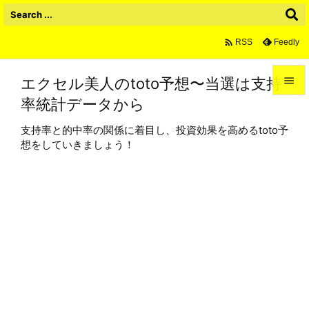

Feedly
RSS
エクセル美人のtoto予想〜当選は支持

率統計データから

メニュ
支持率と的中率の関係に着目し、投資効果を高めるtoto予

想をしていきましょう！
サイド

前へ

次へ

検索