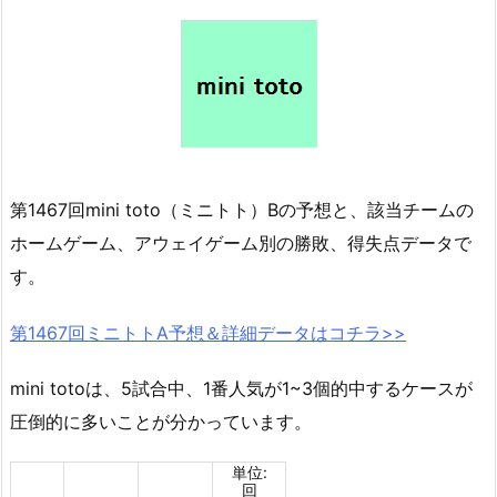
第1467回mini toto（ミニトト）Bの予想と、該当チームの
ホームゲーム、アウェイゲーム別の勝敗、得失点データで
す。
第1467回ミニトトA予想＆詳細データはコチラ>>
mini totoは、5試合中、1番人気が1~3個的中するケースが
圧倒的に多いことが分かっています。
単位:
回