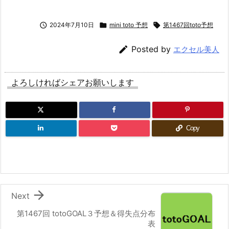

2024年7月10日

mini toto 予想

第1467回toto予想

Posted by
エクセル美人
よろしければシェアお願いします
Copy

Next
第1467回 totoGOAL３予想＆得失点分布
表