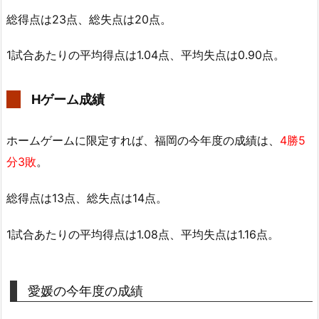
総得点は23点、総失点は20点。
1試合あたりの平均得点は1.04点、平均失点は0.90点。
Hゲーム成績
ホームゲームに限定すれば、福岡の今年度の成績は、
4勝5
分3敗
。
総得点は13点、総失点は14点。
1試合あたりの平均得点は1.08点、平均失点は1.16点。
愛媛の今年度の成績