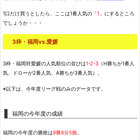
1口だけ買うとしたら、ここは1番人気の「
1
」にするところ
でしょうか・・・
3枠・福岡vs.愛媛
3枠・福岡対愛媛の人気順位の並びは
1-2-3
（H勝ちが1番人
気、ドローが2番人気、A勝ちが3番人気）。
※以下は、今年度リーグ戦のみのデータです。
福岡の今年度の成績
福岡の今年度の勝敗は
9勝8分5敗
。