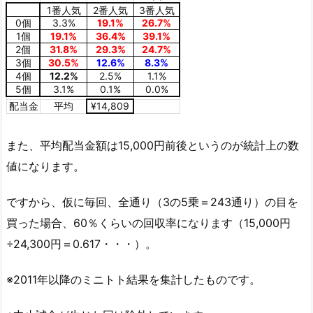
1番人気
2番人気
3番人気
0個
3.3%
19.1%
26.7%
1個
19.1%
36.4%
39.1%
2個
31.8%
29.3%
24.7%
3個
30.5%
12.6%
8.3%
4個
12.2%
2.5%
1.1%
5個
3.1%
0.1%
0.0%
配当金
平均
¥14,809
また、平均配当金額は15,000円前後というのが統計上の数
値になります。
ですから、仮に毎回、全通り（3の5乗＝243通り）の目を
買った場合、60％くらいの回収率になります（15,000円
÷24,300円＝0.617・・・）。
※2011年以降のミニトト結果を集計したものです。