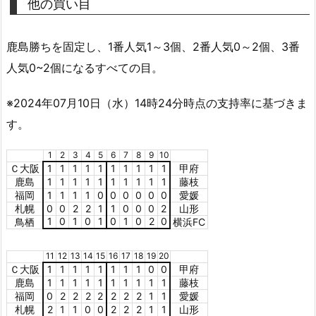
他の買い目
鹿島勝ちを固定し、1番人気1～3個、2番人気0～2個、3番
人気0~2個になるすべての目。
※2024年07月10日（水）14時24分時点の支持率に基づきま
す。
1
2
3
4
5
6
7
8
9
10
Ｃ大阪
1
1
1
1
1
1
1
1
1
1
甲府
鹿島
1
1
1
1
1
1
1
1
1
1
藤枝
福岡
1
1
1
1
0
0
0
0
0
0
愛媛
札幌
0
0
2
2
1
1
0
0
0
2
山形
1
0
1
0
1
0
1
0
2
0
鳥栖
横浜FC
11
12
13
14
15
16
17
18
19
20
Ｃ大阪
1
1
1
1
1
1
1
1
0
0
甲府
鹿島
1
1
1
1
1
1
1
1
1
1
藤枝
福岡
0
2
2
2
2
2
2
2
1
1
愛媛
札幌
2
1
1
0
0
2
2
2
1
1
山形