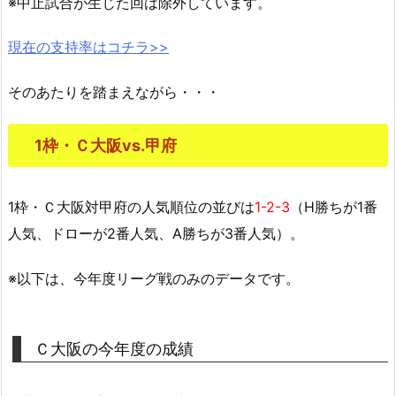
※中止試合が生じた回は除外しています。
現在の支持率はコチラ>>
そのあたりを踏まえながら・・・
1枠・Ｃ大阪vs.甲府
1枠・Ｃ大阪対甲府の人気順位の並びは
1-2-3
（H勝ちが1番
人気、ドローが2番人気、A勝ちが3番人気）。
※以下は、今年度リーグ戦のみのデータです。
Ｃ大阪の今年度の成績