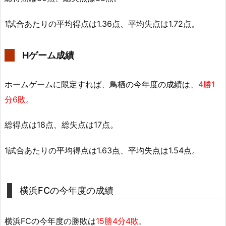
1試合あたりの平均得点は1.36点、平均失点は1.72点。
Hゲーム成績
ホームゲームに限定すれば、鳥栖の今年度の成績は、
4勝1
分6敗
。
総得点は18点、総失点は17点。
1試合あたりの平均得点は1.63点、平均失点は1.54点。
横浜FCの今年度の成績
横浜FCの今年度の勝敗は
15勝4分4敗
。