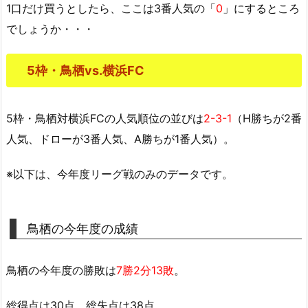
1口だけ買うとしたら、ここは3番人気の「
0
」にするところ
でしょうか・・・
5枠・鳥栖vs.横浜FC
5枠・鳥栖対横浜FCの人気順位の並びは
2-3-1
（H勝ちが2番
人気、ドローが3番人気、A勝ちが1番人気）。
※以下は、今年度リーグ戦のみのデータです。
鳥栖の今年度の成績
鳥栖の今年度の勝敗は
7勝2分13敗
。
総得点は30点、総失点は38点。