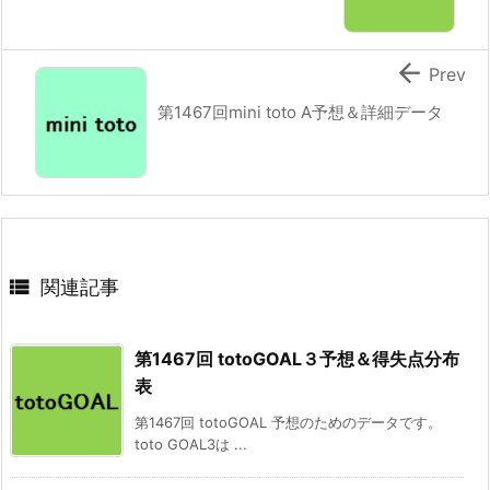

Prev
第1467回mini toto A予想＆詳細データ

関連記事
第1467回 totoGOAL３予想＆得失点分布
表
第1467回 totoGOAL 予想のためのデータです。
toto GOAL3は ...