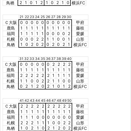
2
1
0
1
2
1
0
2
1
0
鳥栖
横浜FC
21
22
23
24
25
26
27
28
29
30
Ｃ大阪
0
0
0
0
0
0
0
0
0
0
甲府
鹿島
1
1
1
1
1
1
1
1
1
1
藤枝
福岡
1
1
1
1
1
0
0
0
0
2
愛媛
札幌
0
0
0
2
2
1
1
0
0
1
山形
1
0
2
0
2
0
2
0
2
1
鳥栖
横浜FC
31
32
33
34
35
36
37
38
39
40
Ｃ大阪
0
0
0
0
0
0
2
2
2
2
甲府
鹿島
1
1
1
1
1
1
1
1
1
1
藤枝
福岡
2
2
2
2
2
2
1
1
1
1
愛媛
札幌
1
1
0
0
2
2
1
1
0
0
山形
0
2
1
2
0
2
1
0
1
2
鳥栖
横浜FC
41
42
43
44
45
46
47
48
49
50
Ｃ大阪
2
2
2
2
2
2
2
2
2
2
甲府
鹿島
1
1
1
1
1
1
1
1
1
1
藤枝
福岡
1
1
1
0
0
0
0
0
0
0
愛媛
札幌
2
2
2
1
1
1
0
0
2
2
山形
1
0
2
1
0
2
1
2
0
2
鳥栖
横浜FC