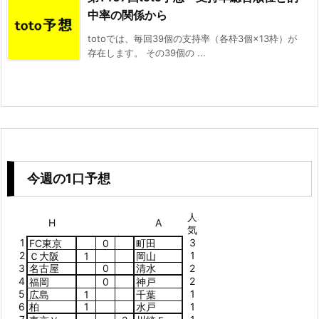
中率の関係から
totoでは、毎回39個の支持率（各枠3個×13枠）が
存在します。 その39個の ...
今週の1口予想
人
H
A
気
1
3
FC東京
0
町田
2
1
Ｃ大阪
1
岡山
3
名古屋
0
清水
2
4
2
福岡
0
神戸
5
1
広島
1
千葉
6
柏
1
水戸
1