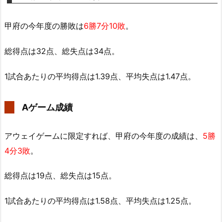
甲府の今年度の勝敗は
6勝7分10敗
。
総得点は32点、総失点は34点。
1試合あたりの平均得点は1.39点、平均失点は1.47点。
Aゲーム成績
アウェイゲームに限定すれば、甲府の今年度の成績は、
5勝
4分3敗
。
総得点は19点、総失点は15点。
1試合あたりの平均得点は1.58点、平均失点は1.25点。