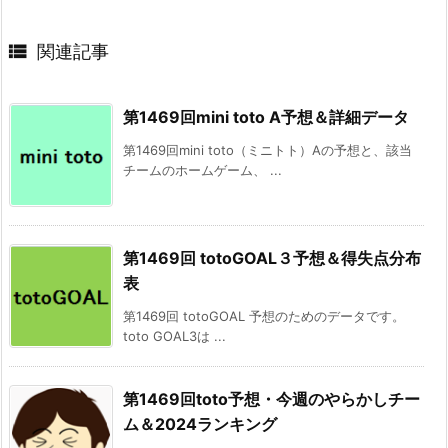

関連記事
第1469回mini toto A予想＆詳細データ
第1469回mini toto（ミニトト）Aの予想と、該当
チームのホームゲーム、 ...
第1469回 totoGOAL３予想＆得失点分布
表
第1469回 totoGOAL 予想のためのデータです。
toto GOAL3は ...
第1469回toto予想・今週のやらかしチー
ム＆2024ランキング