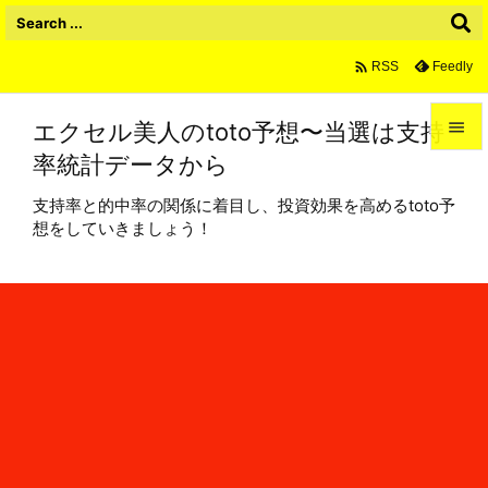

Feedly
RSS
エクセル美人のtoto予想〜当選は支持

率統計データから

メニュ
支持率と的中率の関係に着目し、投資効果を高めるtoto予

想をしていきましょう！
サイド

前へ

次へ

検索