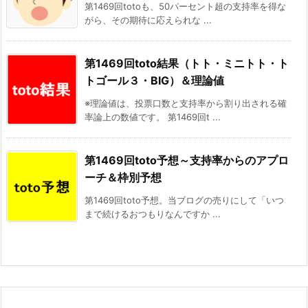
第1469回totoも、50パーセント超の支持率を得な
がら、その期待に応えられな ...
第1469回toto結果（トト・ミニトト・ト
トゴール３・BIG）＆理論値
※理論値は、投票口数と支持率から割り出される確
率論上の数値です。 第1469回t ...
第1469回toto予想～支持率からのアプロ
ーチ＆枠別予想
第1469回toto予想。当ブログの売りにして「いつ
まで続けるおつもりなんですか ...