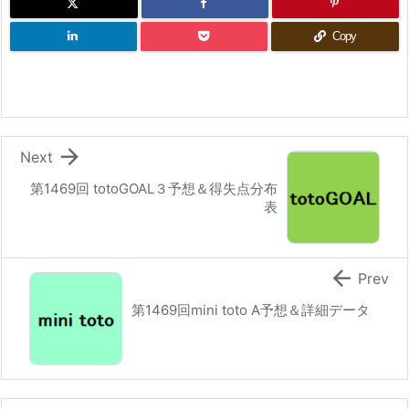
Copy

Next
第1469回 totoGOAL３予想＆得失点分布
表

Prev
第1469回mini toto A予想＆詳細データ