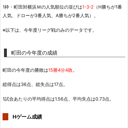
1枠・町田対横浜Ｍの人気順位の並びは
1-3-2
（H勝ちが1番
人気、ドローが3番人気、A勝ちが2番人気）。
※以下は、今年度リーグ戦のみのデータです。
町田の今年度の成績
町田の今年度の勝敗は
15勝4分4敗
。
総得点は36点、総失点は17点。
1試合あたりの平均得点は1.56点、平均失点は0.73点。
Hゲーム成績