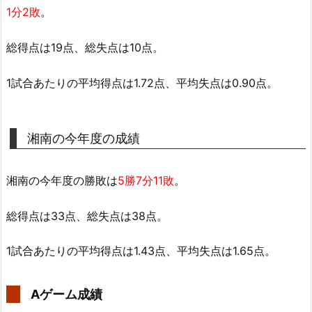
1分2敗
。
総得点は19点、総失点は10点。
1試合あたりの平均得点は1.72点、平均失点は0.90点。
湘南の今年度の成績
湘南の今年度の勝敗は
5勝7分11敗
。
総得点は33点、総失点は38点。
1試合あたりの平均得点は1.43点、平均失点は1.65点。
Aゲーム成績