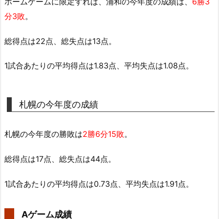
ホームゲームに限定すれば、浦和の今年度の成績は、
6勝3
分3敗
。
総得点は22点、総失点は13点。
1試合あたりの平均得点は1.83点、平均失点は1.08点。
札幌の今年度の成績
札幌の今年度の勝敗は
2勝6分15敗
。
総得点は17点、総失点は44点。
1試合あたりの平均得点は0.73点、平均失点は1.91点。
Aゲーム成績