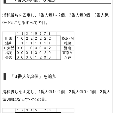
浦和勝ちを固定し、1番人気1～2個、2番人気3個、3番人気
0~1個になるすべての目。
1
2
3
4
5
6
7
8
9
10
町田
1
0
2
2
2
2
2
2
0
0
横浜FM
浦和
1
1
1
1
1
1
1
1
0
0
札幌
Ｇ大阪
0
0
1
0
0
0
0
2
0
0
湘南
福岡
0
0
0
1
0
0
2
0
0
0
東京Ｖ
0
0
0
0
1
2
0
0
0
0
金沢
八戸
「3番人気3個」を追加
浦和勝ちを固定し、1番人気1～2個、2番人気0～1個、3番人
気3個になるすべての目。
1
2
3
4
5
6
7
8
9
10