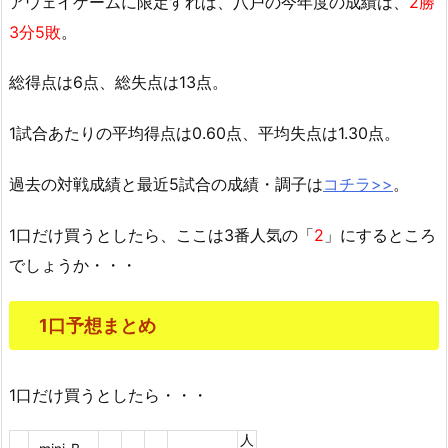
アウェイゲームに限定すれば、八戸の今年度の成績は、
2勝
3分5敗
。
総得点は6点、総失点は13点。
1試合あたりの平均得点は0.60点、平均失点は1.30点。
過去の対戦成績と最近5試合の成績・調子は
コチラ>>
。
1口だけ買うとしたら、ここは3番人気の「
2
」にするところ
でしょうか・・・
1口予想まとめ
1口だけ買うとしたら・・・
人