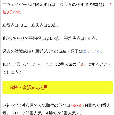
アウェイゲームに限定すれば、東京Ｖの今年度の成績は、
4
勝3分4敗
。
総得点は13点、総失点は20点。
1試合あたりの平均得点は1.18点、平均失点は1.81点。
過去の対戦成績と最近5試合の成績・調子は
コチラ>>
。
1口だけ買うとしたら、ここは2番人気の「
0
」にするところ
でしょうか・・・
5枠・金沢vs.八戸
5枠・金沢対八戸の人気順位の並びは
1-2-3
（H勝ちが1番人
気、ドローが2番人気、A勝ちが3番人気）。