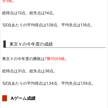
分3敗
。
総得点は13点、総失点は14点。
1試合あたりの平均得点は1.08点、平均失点は1.16点。
東京Ｖの今年度の成績
東京Ｖの今年度の勝敗は
7勝10分6敗
。
総得点は31点、総失点は36点。
1試合あたりの平均得点は1.34点、平均失点は1.56点。
Aゲーム成績