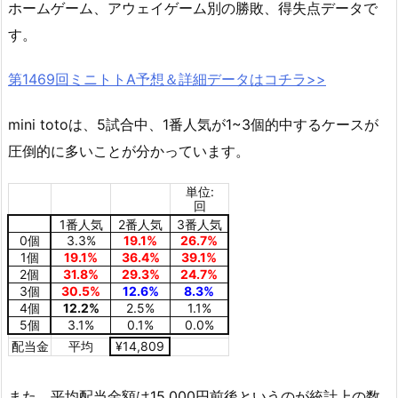
ホームゲーム、アウェイゲーム別の勝敗、得失点データで
す。
第1469回ミニトトA予想＆詳細データはコチラ>>
mini totoは、5試合中、1番人気が1~3個的中するケースが
圧倒的に多いことが分かっています。
単位:
回
1番人気
2番人気
3番人気
0個
3.3%
19.1%
26.7%
1個
19.1%
36.4%
39.1%
2個
31.8%
29.3%
24.7%
3個
30.5%
12.6%
8.3%
4個
12.2%
2.5%
1.1%
5個
3.1%
0.1%
0.0%
配当金
平均
¥14,809
また、平均配当金額は15,000円前後というのが統計上の数