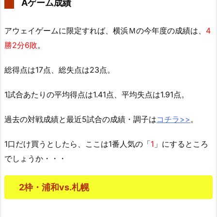
Aゲーム成績
アウェイゲームに限定すれば、横浜Ｍの今年度の成績は、
4
勝2分6敗
。
総得点は17点、総失点は23点。
1試合あたりの平均得点は1.41点、平均失点は1.91点。
過去の対戦成績と最近5試合の成績・調子は
コチラ>>
。
1口だけ買うとしたら、ここは1番人気の「
1
」にするところ
でしょうか・・・
2枠・浦和vs.札幌