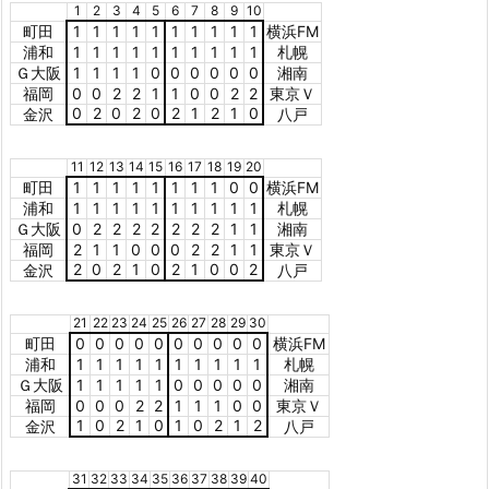
1
2
3
4
5
6
7
8
9
10
町田
1
1
1
1
1
1
1
1
1
1
横浜FM
浦和
1
1
1
1
1
1
1
1
1
1
札幌
Ｇ大阪
1
1
1
1
0
0
0
0
0
0
湘南
福岡
0
0
2
2
1
1
0
0
2
2
東京Ｖ
0
2
0
2
0
2
1
2
1
0
金沢
八戸
11
12
13
14
15
16
17
18
19
20
町田
1
1
1
1
1
1
1
1
0
0
横浜FM
浦和
1
1
1
1
1
1
1
1
1
1
札幌
Ｇ大阪
0
2
2
2
2
2
2
2
1
1
湘南
福岡
2
1
1
0
0
0
2
2
1
1
東京Ｖ
2
0
2
1
0
2
1
0
0
2
金沢
八戸
21
22
23
24
25
26
27
28
29
30
町田
0
0
0
0
0
0
0
0
0
0
横浜FM
浦和
1
1
1
1
1
1
1
1
1
1
札幌
Ｇ大阪
1
1
1
1
1
0
0
0
0
0
湘南
福岡
0
0
0
2
2
1
1
1
0
0
東京Ｖ
1
0
2
1
0
1
0
2
1
2
金沢
八戸
31
32
33
34
35
36
37
38
39
40