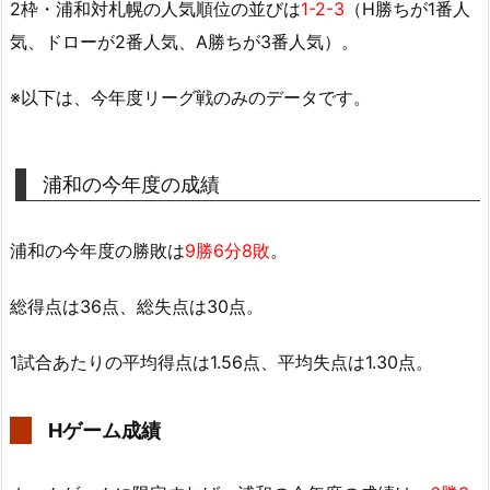
2枠・浦和対札幌の人気順位の並びは
1-2-3
（H勝ちが1番人
気、ドローが2番人気、A勝ちが3番人気）。
※以下は、今年度リーグ戦のみのデータです。
浦和の今年度の成績
浦和の今年度の勝敗は
9勝6分8敗
。
総得点は36点、総失点は30点。
1試合あたりの平均得点は1.56点、平均失点は1.30点。
Hゲーム成績