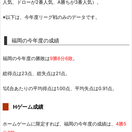
人気、ドローが2番人気、A勝ちが3番人気）。
※以下は、今年度リーグ戦のみのデータです。
福岡の今年度の成績
福岡の今年度の勝敗は
9勝8分6敗
。
総得点は23点、総失点は21点。
1試合あたりの平均得点は1.00点、平均失点は0.91点。
Hゲーム成績
ホームゲームに限定すれば、福岡の今年度の成績は、
4勝5