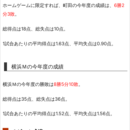
ホームゲームに限定すれば、町田の今年度の成績は、
6勝2
分3敗
。
総得点は18点、総失点は10点。
1試合あたりの平均得点は1.63点、平均失点は0.90点。
横浜Ｍの今年度の成績
横浜Ｍの今年度の勝敗は
8勝5分10敗
。
総得点は35点、総失点は36点。
1試合あたりの平均得点は1.52点、平均失点は1.56点。