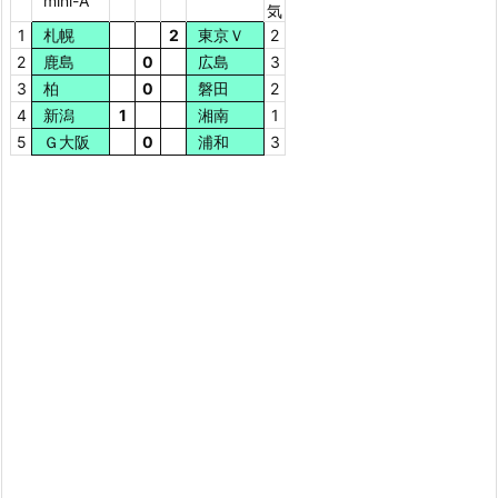
mini-A
気
1
札幌
2
東京Ｖ
2
2
鹿島
0
広島
3
3
柏
0
磐田
2
4
新潟
1
湘南
1
5
Ｇ大阪
0
浦和
3