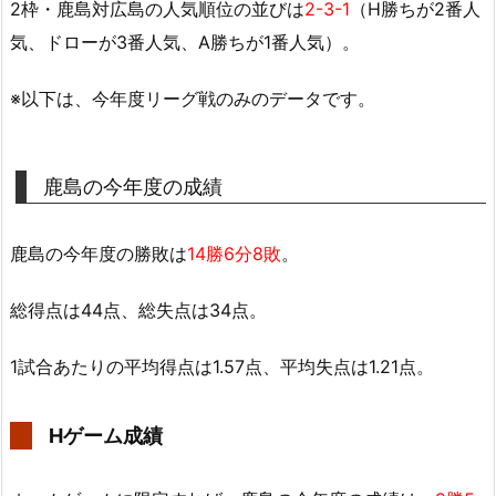
2枠・鹿島対広島の人気順位の並びは
2-3-1
（H勝ちが2番人
気、ドローが3番人気、A勝ちが1番人気）。
※以下は、今年度リーグ戦のみのデータです。
鹿島の今年度の成績
鹿島の今年度の勝敗は
14勝6分8敗
。
総得点は44点、総失点は34点。
1試合あたりの平均得点は1.57点、平均失点は1.21点。
Hゲーム成績