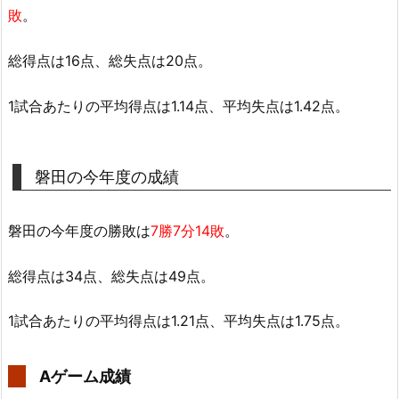
敗
。
総得点は16点、総失点は20点。
1試合あたりの平均得点は1.14点、平均失点は1.42点。
磐田の今年度の成績
磐田の今年度の勝敗は
7勝7分14敗
。
総得点は34点、総失点は49点。
1試合あたりの平均得点は1.21点、平均失点は1.75点。
Aゲーム成績