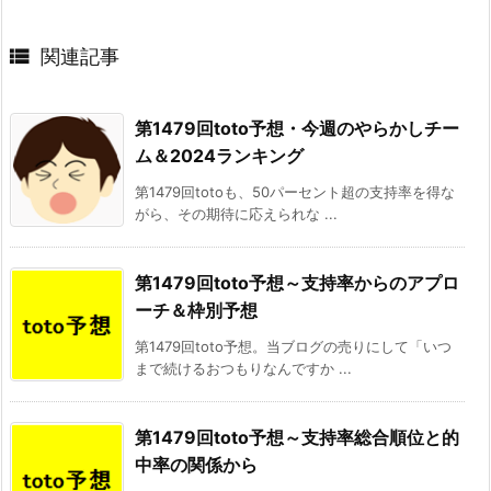

関連記事
第1479回toto予想・今週のやらかしチー
ム＆2024ランキング
第1479回totoも、50パーセント超の支持率を得な
がら、その期待に応えられな ...
第1479回toto予想～支持率からのアプロ
ーチ＆枠別予想
第1479回toto予想。当ブログの売りにして「いつ
まで続けるおつもりなんですか ...
第1479回toto予想～支持率総合順位と的
中率の関係から