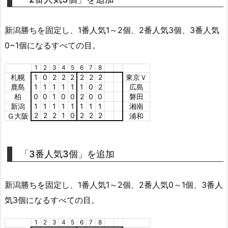
新潟勝ちを固定し、1番人気1～2個、2番人気3個、3番人気
0~1個になるすべての目。
1
2
3
4
5
6
7
8
9
10
札幌
1
0
2
2
2
2
2
2
0
0
東京Ｖ
鹿島
1
1
1
1
1
1
0
2
0
0
広島
柏
0
0
1
0
0
2
0
0
0
0
磐田
新潟
1
1
1
1
1
1
1
1
0
0
湘南
2
2
2
1
0
2
2
2
0
0
Ｇ大阪
浦和
「3番人気3個」を追加
新潟勝ちを固定し、1番人気1～2個、2番人気0～1個、3番人
気3個になるすべての目。
1
2
3
4
5
6
7
8
9
10