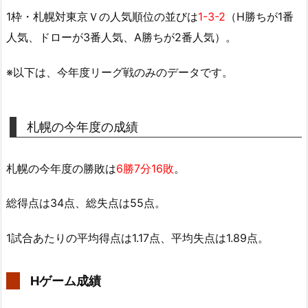
1枠・札幌対東京Ｖの人気順位の並びは
1-3-2
（H勝ちが1番
人気、ドローが3番人気、A勝ちが2番人気）。
※以下は、今年度リーグ戦のみのデータです。
札幌の今年度の成績
札幌の今年度の勝敗は
6勝7分16敗
。
総得点は34点、総失点は55点。
1試合あたりの平均得点は1.17点、平均失点は1.89点。
Hゲーム成績