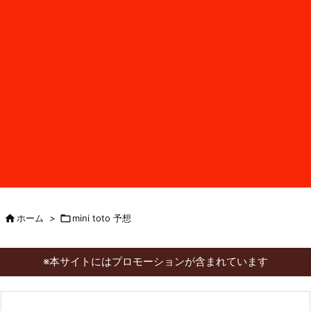

ホーム
>

mini toto 予想
※本サイトにはプロモーションが含まれています