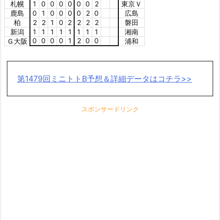
札幌
1
0
0
0
0
0
0
2
0
0
東京Ｖ
鹿島
0
1
0
0
0
0
2
0
0
0
広島
柏
2
2
1
0
2
2
2
2
0
0
磐田
新潟
1
1
1
1
1
1
1
1
0
0
湘南
0
0
0
0
1
2
0
0
0
0
Ｇ大阪
浦和
第1479回ミニトトB予想＆詳細データはコチラ>>
スポンサードリンク