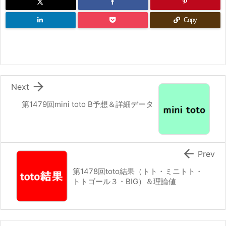
Copy

Next
第1479回mini toto B予想＆詳細データ

Prev
第1478回toto結果（トト・ミニトト・
トトゴール３・BIG）＆理論値