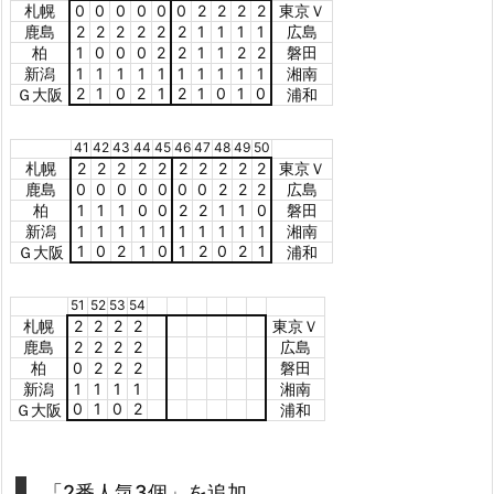
札幌
0
0
0
0
0
0
2
2
2
2
東京Ｖ
鹿島
2
2
2
2
2
2
1
1
1
1
広島
柏
1
0
0
0
2
2
1
1
2
2
磐田
新潟
1
1
1
1
1
1
1
1
1
1
湘南
2
1
0
2
1
2
1
0
1
0
Ｇ大阪
浦和
41
42
43
44
45
46
47
48
49
50
札幌
2
2
2
2
2
2
2
2
2
2
東京Ｖ
鹿島
0
0
0
0
0
0
0
2
2
2
広島
柏
1
1
1
0
0
2
2
1
1
0
磐田
新潟
1
1
1
1
1
1
1
1
1
1
湘南
1
0
2
1
0
1
2
0
2
1
Ｇ大阪
浦和
51
52
53
54
55
56
57
58
59
60
札幌
2
2
2
2
0
0
0
0
0
0
東京Ｖ
鹿島
2
2
2
2
0
0
0
0
0
0
広島
柏
0
2
2
2
0
0
0
0
0
0
磐田
新潟
1
1
1
1
0
0
0
0
0
0
湘南
0
1
0
2
0
0
0
0
0
0
Ｇ大阪
浦和
「2番人気3個」を追加