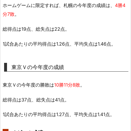
ホームゲームに限定すれば、札幌の今年度の成績は、
4勝4
分7敗
。
総得点は19点、総失点は22点。
1試合あたりの平均得点は1.26点、平均失点は1.46点。
東京Ｖの今年度の成績
東京Ｖの今年度の勝敗は
10勝11分8敗
。
総得点は37点、総失点は41点。
1試合あたりの平均得点は1.27点、平均失点は1.41点。