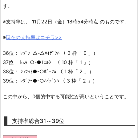
す。
※支持率は、 11月22日（金）18時54分時点 のものです。
※
現在の支持率はコチラ>>
36位： ﾚｳﾞｧｰ△-△ﾊｲﾃﾞﾝﾊ （ 3 枠「 0 」）
37位： ﾚｽﾀｰ○-●ﾁｪﾙｼｰ （ 10 枠「 1 」）
38位： ｼｭﾂｯﾄ●-○ﾎﾞｰﾌﾑ （ 1 枠「 2 」）
39位： ﾚｳﾞｧｰ●-○ﾊｲﾃﾞﾝﾊ （ 3 枠「 2 」）
この中から、0個的中する可能性が高いということです。
支持率総合31～39位