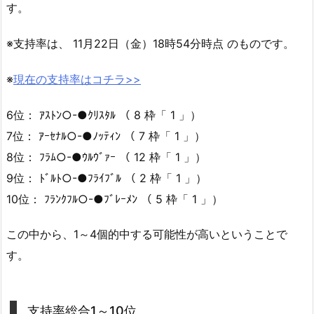
す。
※支持率は、 11月22日（金）18時54分時点 のものです。
※
現在の支持率はコチラ>>
6位： ｱｽﾄﾝ○-●ｸﾘｽﾀﾙ （ 8 枠「 1 」）
7位： ｱｰｾﾅﾙ○-●ﾉｯﾃｨﾝ （ 7 枠「 1 」）
8位： ﾌﾗﾑ○-●ｳﾙｳﾞｧｰ （ 12 枠「 1 」）
9位： ﾄﾞﾙﾄ○-●ﾌﾗｲﾌﾞﾙ （ 2 枠「 1 」）
10位： ﾌﾗﾝｸﾌﾙ○-●ﾌﾞﾚｰﾒﾝ （ 5 枠「 1 」）
この中から、1～4個的中する可能性が高いということで
す。
支持率総合1～10位