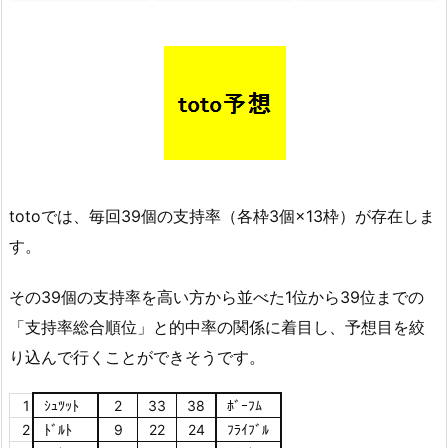
totoでは、毎回39個の支持率（各枠3個×13枠）が存在しま
す。
その39個の支持率を高い方から並べた1位から39位までの
「支持率総合順位」と的中率の関係に着目し、予想目を絞
り込んで行くことができそうです。
1
ｼｭﾂｯﾄ
2
33
38
ﾎﾞｰﾌﾑ
2
ﾄﾞﾙﾄ
9
22
24
ﾌﾗｲﾌﾞﾙ