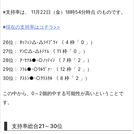
※支持率は、 11月22日（金）18時54分時点 のものです。
※
現在の支持率はコチラ>>
26位： ﾎｯﾌｪﾝ△-△ﾗｲﾌﾟﾂｨ （ 4 枠「 0 」）
27位： ﾏﾝC△-△ﾄﾃﾅﾑ （ 11 枠「 0 」）
28位： ｱｰｾﾅﾙ●-○ﾉｯﾃｨﾝ （ 7 枠「 2 」）
29位： ﾌﾗﾑ●-○ｳﾙｳﾞｧｰ （ 12 枠「 2 」）
30位： ｱｽﾄﾝ●-○ｸﾘｽﾀﾙ （ 8 枠「 2 」）
この中から、0～2個的中する可能性が高いということで
す。
支持率総合21～30位