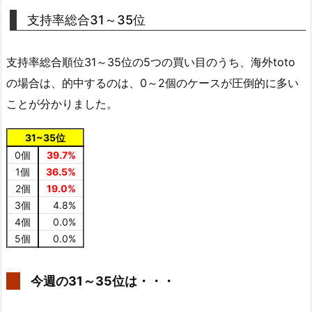
支持率総合31～35位
支持率総合順位31～35位の5つの買い目のうち、海外toto
の場合は、的中するのは、0～2個のケースが圧倒的に多い
ことが分かりました。
31~35位
0個
39.7%
1個
36.5%
2個
19.0%
3個
4.8%
4個
0.0%
5個
0.0%
今週の31～35位は・・・