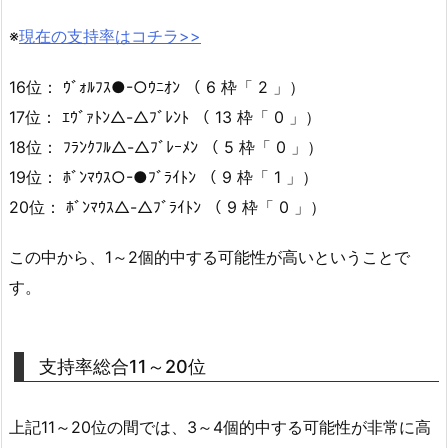
※
現在の支持率はコチラ>>
16位： ｳﾞｫﾙﾌｽ●-○ｳﾆｵﾝ （ 6 枠「 2 」）
17位： ｴｳﾞｧﾄﾝ△-△ﾌﾞﾚﾝﾄ （ 13 枠「 0 」）
18位： ﾌﾗﾝｸﾌﾙ△-△ﾌﾞﾚｰﾒﾝ （ 5 枠「 0 」）
19位： ﾎﾞﾝﾏｳｽ○-●ﾌﾞﾗｲﾄﾝ （ 9 枠「 1 」）
20位： ﾎﾞﾝﾏｳｽ△-△ﾌﾞﾗｲﾄﾝ （ 9 枠「 0 」）
この中から、1～2個的中する可能性が高いということで
す。
支持率総合11～20位
上記11～20位の間では、3～4個的中する可能性が非常に高