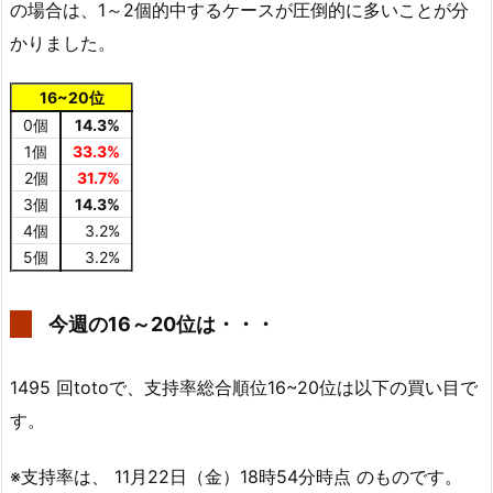
の場合は、1～2個的中するケースが圧倒的に多いことが分
かりました。
16~20位
0個
14.3%
1個
33.3%
2個
31.7%
3個
14.3%
4個
3.2%
5個
3.2%
今週の16～20位は・・・
1495 回totoで、支持率総合順位16~20位は以下の買い目で
す。
※支持率は、 11月22日（金）18時54分時点 のものです。