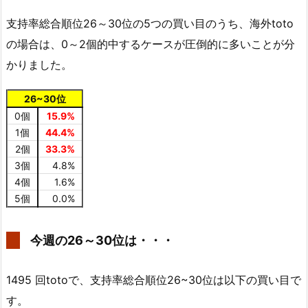
支持率総合順位26～30位の5つの買い目のうち、海外toto
の場合は、0～2個的中するケースが圧倒的に多いことが分
かりました。
26~30位
0個
15.9%
1個
44.4%
2個
33.3%
3個
4.8%
4個
1.6%
5個
0.0%
今週の26～30位は・・・
1495 回totoで、支持率総合順位26~30位は以下の買い目で
す。