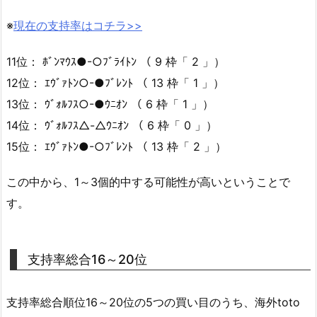
※
現在の支持率はコチラ>>
11位： ﾎﾞﾝﾏｳｽ●-○ﾌﾞﾗｲﾄﾝ （ 9 枠「 2 」）
12位： ｴｳﾞｧﾄﾝ○-●ﾌﾞﾚﾝﾄ （ 13 枠「 1 」）
13位： ｳﾞｫﾙﾌｽ○-●ｳﾆｵﾝ （ 6 枠「 1 」）
14位： ｳﾞｫﾙﾌｽ△-△ｳﾆｵﾝ （ 6 枠「 0 」）
15位： ｴｳﾞｧﾄﾝ●-○ﾌﾞﾚﾝﾄ （ 13 枠「 2 」）
この中から、1～3個的中する可能性が高いということで
す。
支持率総合16～20位
支持率総合順位16～20位の5つの買い目のうち、海外toto