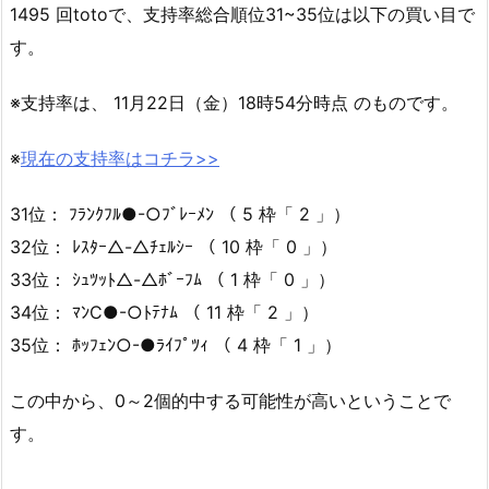
1495 回totoで、支持率総合順位31~35位は以下の買い目で
す。
※支持率は、 11月22日（金）18時54分時点 のものです。
※
現在の支持率はコチラ>>
31位： ﾌﾗﾝｸﾌﾙ●-○ﾌﾞﾚｰﾒﾝ （ 5 枠「 2 」）
32位： ﾚｽﾀｰ△-△ﾁｪﾙｼｰ （ 10 枠「 0 」）
33位： ｼｭﾂｯﾄ△-△ﾎﾞｰﾌﾑ （ 1 枠「 0 」）
34位： ﾏﾝC●-○ﾄﾃﾅﾑ （ 11 枠「 2 」）
35位： ﾎｯﾌｪﾝ○-●ﾗｲﾌﾟﾂｨ （ 4 枠「 1 」）
この中から、0～2個的中する可能性が高いということで
す。