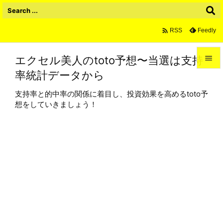

Feedly
RSS
エクセル美人のtoto予想〜当選は支持

率統計データから

メニュ
支持率と的中率の関係に着目し、投資効果を高めるtoto予

想をしていきましょう！
サイド

前へ

次へ

検索