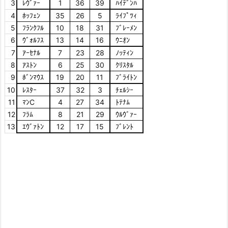
3
ﾚｳﾞｧｰ
1
36
39
ﾊｲﾃﾞﾝﾊ
4
ﾎｯﾌｪﾝ
35
26
5
ﾗｲﾌﾟﾂｨ
5
ﾌﾗﾝｸﾌﾙ
10
18
31
ﾌﾞﾚｰﾒﾝ
6
ｳﾞｫﾙﾌｽ
13
14
16
ｳﾆｵﾝ
7
ｱｰｾﾅﾙ
7
23
28
ﾉｯﾃｨﾝ
8
ｱｽﾄﾝ
6
25
30
ｸﾘｽﾀﾙ
9
ﾎﾞﾝﾏｳｽ
19
20
11
ﾌﾞﾗｲﾄﾝ
10
ﾚｽﾀｰ
37
32
3
ﾁｪﾙｼｰ
11
ﾏﾝC
4
27
34
ﾄﾃﾅﾑ
12
ﾌﾗﾑ
8
21
29
ｳﾙｳﾞｧｰ
13
ｴｳﾞｧﾄﾝ
12
17
15
ﾌﾞﾚﾝﾄ