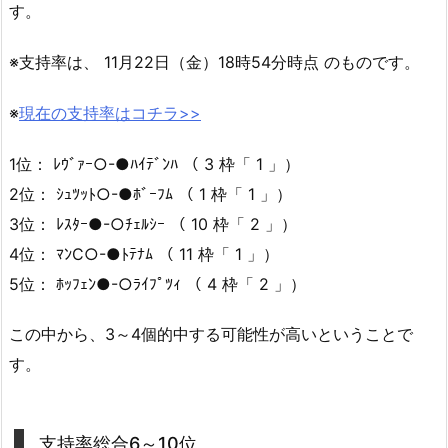
す。
※支持率は、 11月22日（金）18時54分時点 のものです。
※
現在の支持率はコチラ>>
1位： ﾚｳﾞｧｰ○-●ﾊｲﾃﾞﾝﾊ （ 3 枠「 1 」）
2位： ｼｭﾂｯﾄ○-●ﾎﾞｰﾌﾑ （ 1 枠「 1 」）
3位： ﾚｽﾀｰ●-○ﾁｪﾙｼｰ （ 10 枠「 2 」）
4位： ﾏﾝC○-●ﾄﾃﾅﾑ （ 11 枠「 1 」）
5位： ﾎｯﾌｪﾝ●-○ﾗｲﾌﾟﾂｨ （ 4 枠「 2 」）
この中から、3～4個的中する可能性が高いということで
す。
支持率総合6～10位