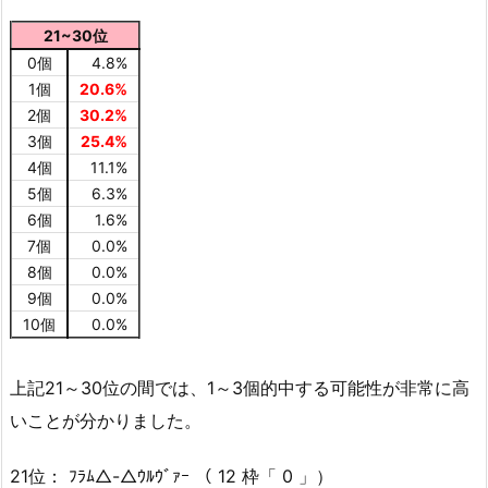
21~30位
0個
4.8%
1個
20.6%
2個
30.2%
3個
25.4%
4個
11.1%
5個
6.3%
6個
1.6%
7個
0.0%
8個
0.0%
9個
0.0%
10個
0.0%
上記21～30位の間では、1～3個的中する可能性が非常に高
いことが分かりました。
21位： ﾌﾗﾑ△-△ｳﾙｳﾞｧｰ （ 12 枠「 0 」）