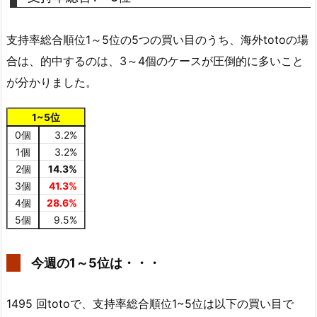
支持率総合順位1～5位の5つの買い目のうち、海外totoの場
合は、的中するのは、3～4個のケースが圧倒的に多いこと
が分かりました。
1~5位
0個
3.2%
1個
3.2%
2個
14.3%
3個
41.3%
4個
28.6%
5個
9.5%
今週の1～5位は・・・
1495 回totoで、支持率総合順位1~5位は以下の買い目で