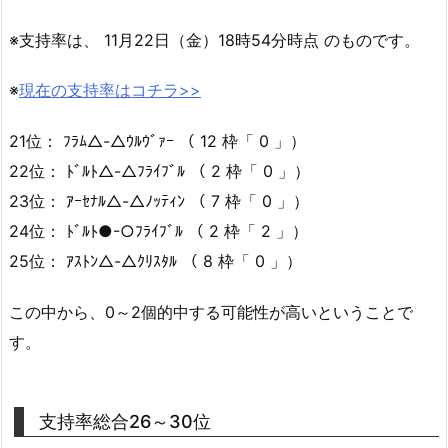
※支持率は、 11月22日（金）18時54分時点 のものです。
※
現在の支持率はコチラ>>
21位： ﾌﾗﾑ△-△ｳﾙｳﾞｧｰ （ 12 枠「 0 」）
22位： ﾄﾞﾙﾄ△-△ﾌﾗｲﾌﾞﾙ （ 2 枠「 0 」）
23位： ｱｰｾﾅﾙ△-△ﾉｯﾃｨﾝ （ 7 枠「 0 」）
24位： ﾄﾞﾙﾄ●-○ﾌﾗｲﾌﾞﾙ （ 2 枠「 2 」）
25位： ｱｽﾄﾝ△-△ｸﾘｽﾀﾙ （ 8 枠「 0 」）
この中から、0～2個的中する可能性が高いということで
す。
支持率総合26～30位