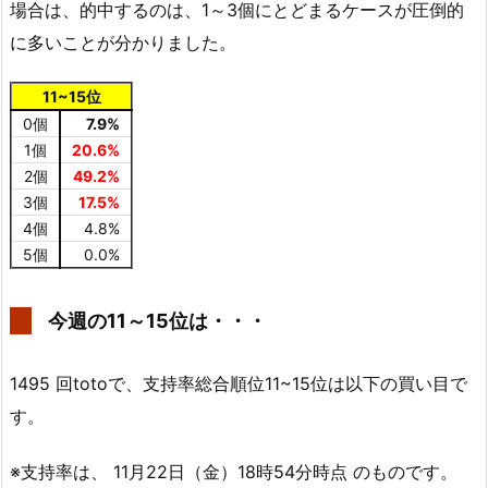
場合は、的中するのは、1～3個にとどまるケースが圧倒的
に多いことが分かりました。
11~15位
0個
7.9%
1個
20.6%
2個
49.2%
3個
17.5%
4個
4.8%
5個
0.0%
今週の11～15位は・・・
1495 回totoで、支持率総合順位11~15位は以下の買い目で
す。
※支持率は、 11月22日（金）18時54分時点 のものです。