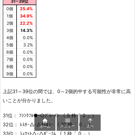
31~39位
0個
25.4%
1個
34.9%
2個
22.2%
3個
14.3%
4個
0.0%
5個
3.2%
6個
0.0%
7個
0.0%
8個
0.0%
9個
0.0%
上記31～39位の間では、0～2個的中する可能性が非常に高
いことが分かりました。
31位： ﾌﾗﾝｸﾌﾙ●-○ﾌﾞﾚｰﾒﾝ （ 5 枠「 2 」）



32位： ﾚｽﾀｰ△-△ﾁｪﾙｼｰ （ 10 枠「 0 」）
メニュー
上へ
ホーム
33位： ｼｭﾂｯﾄ△-△ﾎﾞｰﾌﾑ （ 1 枠「 0 」）