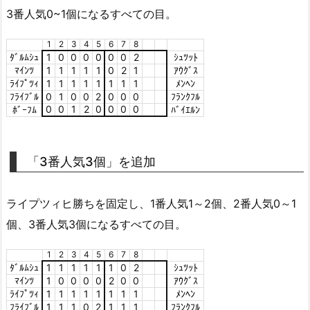
3番人気0~1個になるすべての目。
1
2
3
4
5
6
7
8
9
10
ﾀﾞﾙﾑｼｭ
1
0
0
0
0
0
0
2
0
0
ｼｭﾂｯﾄ
ﾏｲﾝﾂ
1
1
1
1
1
0
2
1
0
0
ｱｳｸﾞｽ
ﾗｲﾌﾟﾂｨ
1
1
1
1
1
1
1
1
0
0
ﾒﾝﾍﾝ
ﾌﾗｲﾌﾞﾙ
0
1
0
0
2
0
0
0
0
0
ﾌﾗﾝｸﾌﾙ
0
0
1
2
0
0
0
0
0
0
ﾎﾞｰﾌﾑ
ﾊﾞｲｴﾙﾝ
「3番人気3個」を追加
ライプツィヒ勝ちを固定し、1番人気1～2個、2番人気0～1
個、3番人気3個になるすべての目。
1
2
3
4
5
6
7
8
9
10
ﾀﾞﾙﾑｼｭ
1
1
1
1
1
1
0
2
0
0
ｼｭﾂｯﾄ
ﾏｲﾝﾂ
1
0
0
0
0
2
0
0
0
0
ｱｳｸﾞｽ
ﾗｲﾌﾟﾂｨ
1
1
1
1
1
1
1
1
0
0
ﾒﾝﾍﾝ
ﾌﾗｲﾌﾞﾙ
1
1
1
0
2
1
1
1
0
0
ﾌﾗﾝｸﾌﾙ