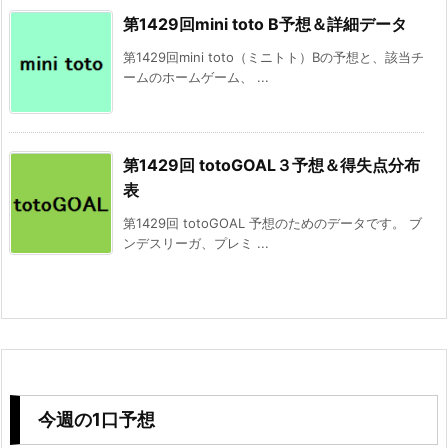
第1429回mini toto B予想＆詳細データ
第1429回mini toto（ミニトト）Bの予想と、該当チ
ームのホームゲーム、 ...
第1429回 totoGOAL３予想＆得失点分布
表
第1429回 totoGOAL 予想のためのデータです。 ブ
ンデスリーガ、プレミ ...
今週の1口予想