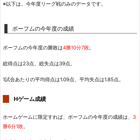
※以下は、今年度リーグ戦のみのデータです。
ボーフムの今年度の成績
ボーフムの今年度の勝敗は
4勝10分7敗
。
総得点は23点、総失点は39点。
1試合あたりの平均得点は1.09点、平均失点は1.85点。
Hゲーム成績
ホームゲームに限定すれば、ボーフムの今年度の成績は、
3
勝6分1敗
。