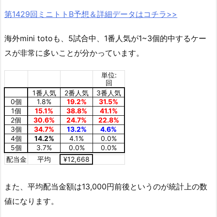
第1429回ミニトトB予想＆詳細データはコチラ>>
海外mini totoも、5試合中、1番人気が1~3個的中するケー
スが非常に多いことが分かっています。
単位:
回
1番人気
2番人気
3番人気
0個
1.8%
19.2%
31.5%
1個
15.1%
38.8%
41.1%
2個
30.6%
24.7%
22.8%
3個
34.7%
13.2%
4.6%
4個
14.2%
4.1%
0.0%
5個
3.7%
0.0%
0.0%
配当金
平均
¥12,668
また、平均配当金額は13,000円前後というのが統計上の数
値になります。