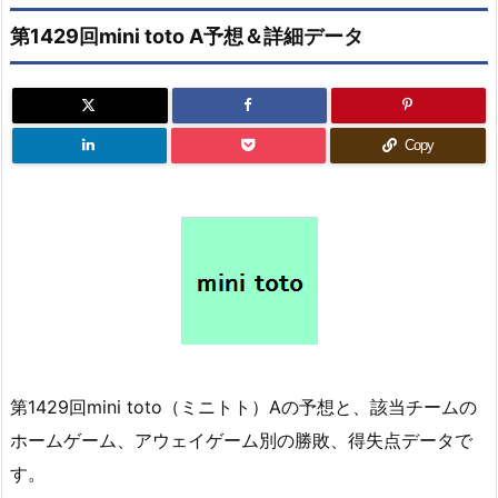
第1429回mini toto A予想＆詳細データ
Copy
第1429回mini toto（ミニトト）Aの予想と、該当チームの
ホームゲーム、アウェイゲーム別の勝敗、得失点データで
す。