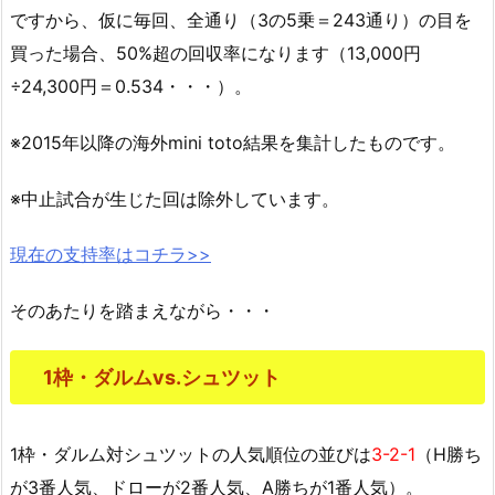
ですから、仮に毎回、全通り（3の5乗＝243通り）の目を
買った場合、50%超の回収率になります（13,000円
÷24,300円＝0.534・・・）。
※2015年以降の海外mini toto結果を集計したものです。
※中止試合が生じた回は除外しています。
現在の支持率はコチラ>>
そのあたりを踏まえながら・・・
1枠・ダルムvs.シュツット
1枠・ダルム対シュツットの人気順位の並びは
3-2-1
（H勝ち
が3番人気、ドローが2番人気、A勝ちが1番人気）。