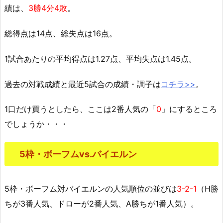
績は、
3勝4分4敗
。
総得点は14点、総失点は16点。
1試合あたりの平均得点は1.27点、平均失点は1.45点。
過去の対戦成績と最近5試合の成績・調子は
コチラ>>
。
1口だけ買うとしたら、ここは2番人気の「
0
」にするところ
でしょうか・・・
5枠・ボーフムvs.バイエルン
5枠・ボーフム対バイエルンの人気順位の並びは
3-2-1
（H勝
ちが3番人気、ドローが2番人気、A勝ちが1番人気）。