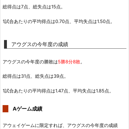
総得点は7点、総失点は15点。
1試合あたりの平均得点は0.70点、平均失点は1.50点。
アウグスの今年度の成績
アウグスの今年度の勝敗は
5勝8分8敗
。
総得点は31点、総失点は39点。
1試合あたりの平均得点は1.47点、平均失点は1.85点。
Aゲーム成績
アウェイゲームに限定すれば、アウグスの今年度の成績