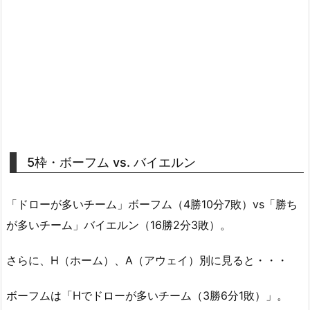
5枠・ボーフム vs. バイエルン
「ドローが多いチーム」ボーフム（4勝10分7敗）vs「勝ち
が多いチーム」バイエルン（16勝2分3敗）。
さらに、H（ホーム）、A（アウェイ）別に見ると・・・
ボーフムは「Hでドローが多いチーム（3勝6分1敗）」。