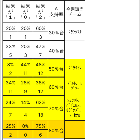
結果
結果
結果
A
今週該当
が
が
が
支持率
チーム
「１」
「０」
「２」
20%
20%
60%
ﾌﾗﾝｸﾌﾙ
30％台
1
1
3
33%
20%
47%
40％台
5
3
7
8%
44%
48%
ﾌﾞﾗｲﾄﾝ
50％台
2
11
12
34%
28%
38%
ﾄﾞﾙﾄ、ﾚ
60％台
ｳﾞｧｰ
11
9
12
ｼｭﾂｯﾄ、
24%
14%
62%
ﾊﾞｲｴﾙﾝ、
70％台
ﾘｳﾞｧﾌﾟ、
7
4
18
ｱｰｾﾅﾙ
25%
0%
75%
80％台
2
0
6