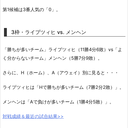
第1候補は3番人気の「0」。
3枠・ライプツィヒ vs. メンヘン
「勝ちが多いチーム」ライプツィヒ（11勝4分6敗）vs「よ
く分からないチーム」メンヘン（5勝7分9敗）。
さらに、H（ホーム）、A（アウェイ）別に見ると・・・
ライプツィヒは「Hで勝ちが多いチーム（7勝2分2敗）」。
メンヘンは「Aで負けが多いチーム（1勝4分5敗）」。
対戦成績＆最近の試合結果>>