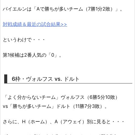
バイエルンは「Aで勝ちが多いチーム（7勝1分2敗）」。
対戦成績＆最近の試合結果>>
というわけで・・・
第1候補は2番人気の「0」。
6枠・ヴォルフス vs. ドルト
「よく分からないチーム」ヴォルフス（6勝5分10敗）
vs「勝ちが多いチーム」ドルト（11勝7分3敗）。
さらに、H（ホーム）、A（アウェイ）別に見ると・・・