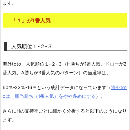
ます。
「１」が1番人気
人気順位１-２-３
海外toto、人気順位１-２-３（H勝ちが1番人気、ドローが2
番人気、A勝ちが3番人気のパターン）の当選率は、
60％-23％-16％という統計データになっています（
海外tot
oは、順当勝ち（1番人気）をやや多めにする
）。
さらにHの支持率ごとに細かく分析すると以下のようになり
ます。