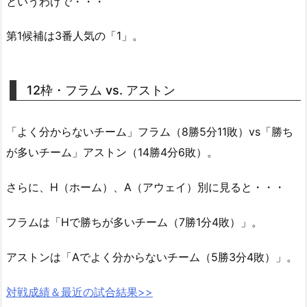
というわけで・・・
第1候補は3番人気の「1」。
12枠・フラム vs. アストン
「よく分からないチーム」フラム（8勝5分11敗）vs「勝ち
が多いチーム」アストン（14勝4分6敗）。
さらに、H（ホーム）、A（アウェイ）別に見ると・・・
フラムは「Hで勝ちが多いチーム（7勝1分4敗）」。
アストンは「Aでよく分からないチーム（5勝3分4敗）」。
対戦成績＆最近の試合結果>>