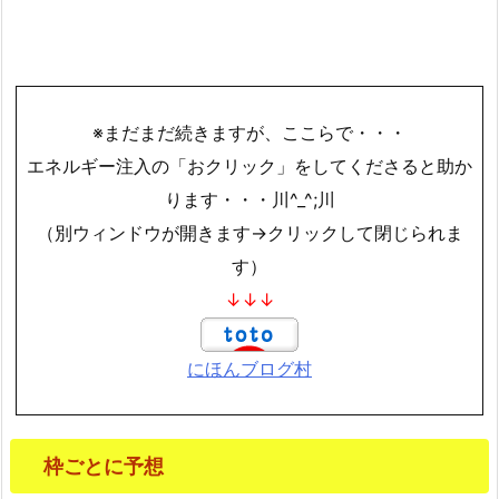
※まだまだ続きますが、ここらで・・・
エネルギー注入の「おクリック」をしてくださると助か
ります・・・川^_^;川
（別ウィンドウが開きます→クリックして閉じられま
す）
↓↓↓
にほんブログ村
枠ごとに予想