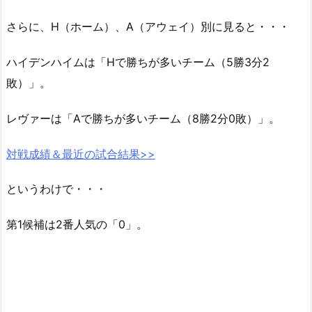
さらに、H（ホーム）、A（アウェイ）別に見ると・・・
ハイデンハイムは「Hで勝ちが多いチーム（5勝3分2
敗）」。
レヴァーは「Aで勝ちが多いチーム（8勝2分0敗）」。
対戦成績＆最近の試合結果>>
というわけで・・・
第1候補は2番人気の「0」。