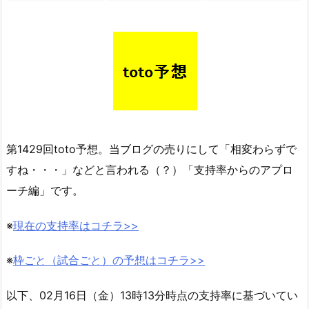
第1429回toto予想。当ブログの売りにして「相変わらずで
すね・・・」などと言われる（？）「支持率からのアプロ
ーチ編」です。
※
現在の支持率はコチラ>>
※
枠ごと（試合ごと）の予想はコチラ>>
以下、02月16日（金）13時13分時点の支持率に基づいてい