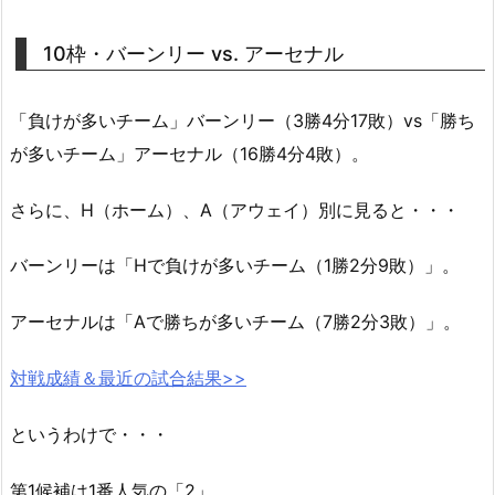
10枠・バーンリー vs. アーセナル
「負けが多いチーム」バーンリー（3勝4分17敗）vs「勝ち
が多いチーム」アーセナル（16勝4分4敗）。
さらに、H（ホーム）、A（アウェイ）別に見ると・・・
バーンリーは「Hで負けが多いチーム（1勝2分9敗）」。
アーセナルは「Aで勝ちが多いチーム（7勝2分3敗）」。
対戦成績＆最近の試合結果>>
というわけで・・・
第1候補は1番人気の「2」。