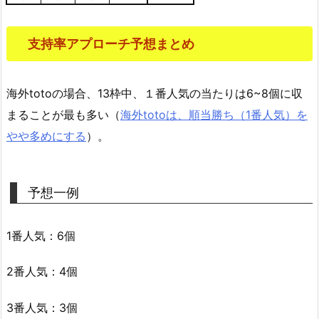
支持率アプローチ予想まとめ
海外totoの場合、13枠中、１番人気の当たりは6~8個に収
まることが最も多い（
海外totoは、順当勝ち（1番人気）を
やや多めにする
）。
予想一例
1番人気：6個
2番人気：4個
3番人気：3個