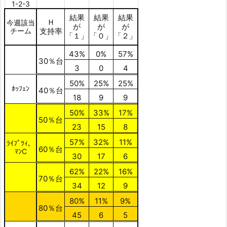
1-2-3
結果
結果
結果
Ｈ
今週該当
が
が
が
チーム
支持率
「１」
「０」
「２」
43%
0%
57%
30％台
3
0
4
50%
25%
25%
ﾎｯﾌｪﾝ
40％台
18
9
9
50%
33%
17%
50％台
23
15
8
57%
32%
11%
ﾗｲﾌﾟﾂｨ、
60％台
ﾏﾝC
30
17
6
62%
22%
16%
70％台
34
12
9
80%
11%
9%
80％台
45
6
5