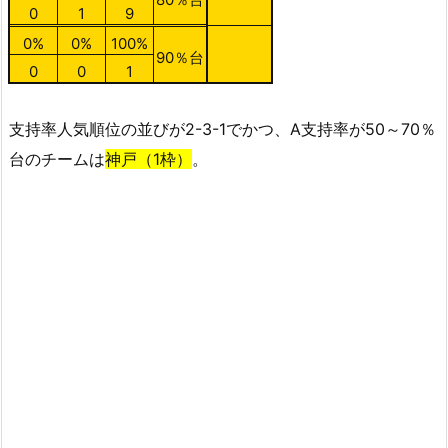
0
1
9
0%
0%
100%
90％台
0
0
1
支持率人気順位の並びが2-3-1でかつ、A支持率が50～70％
台のチームは
神戸（1枠）
。