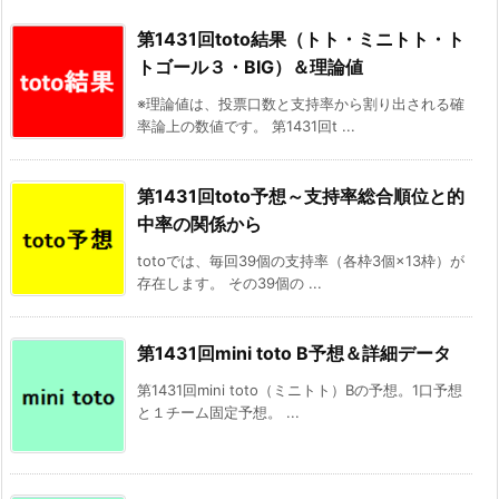
第1431回toto結果（トト・ミニトト・ト
トゴール３・BIG）＆理論値
※理論値は、投票口数と支持率から割り出される確
率論上の数値です。 第1431回t ...
第1431回toto予想～支持率総合順位と的
中率の関係から
totoでは、毎回39個の支持率（各枠3個×13枠）が
存在します。 その39個の ...
第1431回mini toto B予想＆詳細データ
第1431回mini toto（ミニトト）Bの予想。1口予想
と１チーム固定予想。 ...