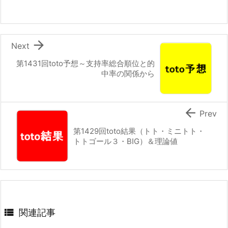

Next
第1431回toto予想～支持率総合順位と的
中率の関係から

Prev
第1429回toto結果（トト・ミニトト・
トトゴール３・BIG）＆理論値

関連記事