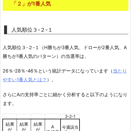
「２」が1番人気
人気順位３-２-１
人気順位３-２-１（H勝ちが3番人気、ドローが2番人気、A
勝ちが1番人気のパターン）の当選率は、
26％-28％-46％という統計データになっています（
当たり
やすい1番人気とは？
）。
さらにAの支持率ごとに細かく分析すると以下のようになり
ます。
3-2-1
結果
結果
結果
A
今週該当
が
が
が