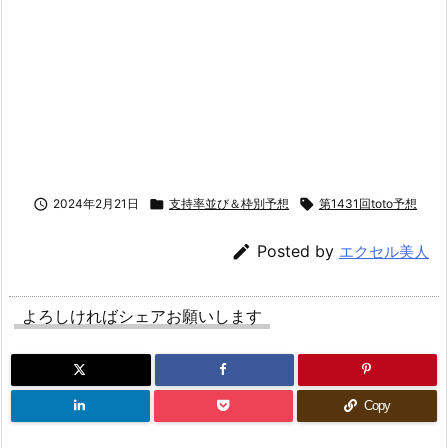

2024年2月21日

支持率並び＆枠別予想

第1431回toto予想

Posted by
エクセル美人
よろしければシェアお願いします
Copy