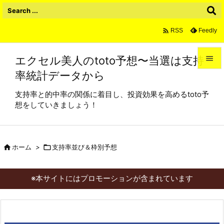

Feedly
RSS
エクセル美人のtoto予想〜当選は支持

率統計データから

メニュ
支持率と的中率の関係に着目し、投資効果を高めるtoto予

想をしていきましょう！
サイド

前へ

ホーム
>

支持率並び＆枠別予想

次へ
※本サイトにはプロモーションが含まれています

検索