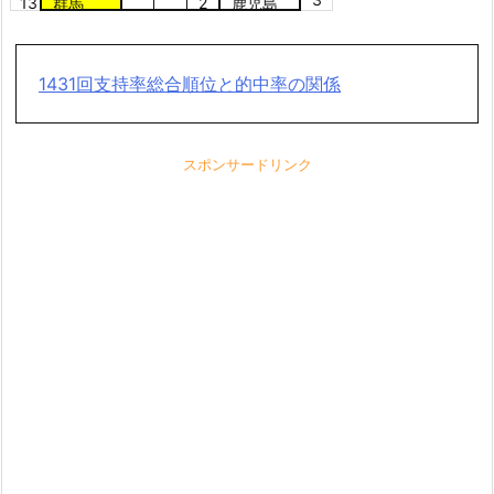
13
群馬
2
鹿児島
1431回支持率総合順位と的中率の関係
スポンサードリンク