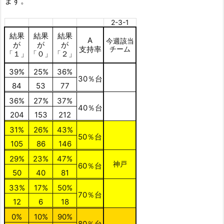
ます。
2-3-1
結果
結果
結果
A
今週該当
が
が
が
支持率
チーム
「１」
「０」
「２」
39%
25%
36%
30％台
84
53
77
36%
27%
37%
40％台
204
153
212
31%
26%
43%
50％台
105
86
146
29%
23%
47%
神戸
60％台
50
40
81
33%
17%
50%
70％台
12
6
18
0%
10%
90%
80％台