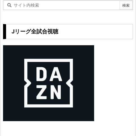
Jリーグ全試合視聴