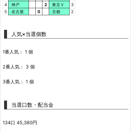
4
神戸
2
東京Ｖ
3
5
名古屋
0
京都
2
人気×当選個数
1番人気： 1 個
2番人気： 3 個
3番人気： 1 個
当選口数・配当金
134口 45,380円