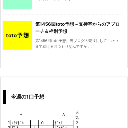
第1456回toto予想～支持率からのアプロ
ーチ＆枠別予想
第1456回toto予想。当ブログの売りにして「いつ
まで続けるおつもりなんですか ...
今週の1口予想
人
H
A
気
1
2
ｴｸｱﾄﾞﾙ
0
ﾄﾞｲﾂ
2
1
日本
1
ｽｳｪﾃﾞﾝ