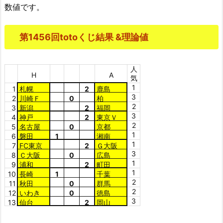
数値です。
第1456回totoくじ結果 &理論値
人
H
A
気
1
1
札幌
2
鹿島
3
2
川崎Ｆ
0
柏
2
3
新潟
2
福岡
3
4
神戸
2
東京Ｖ
2
5
名古屋
0
京都
1
6
磐田
1
湘南
1
7
FC東京
2
Ｇ大阪
3
8
Ｃ大阪
0
広島
1
9
浦和
2
町田
1
10
長崎
1
千葉
2
11
秋田
0
群馬
2
12
いわき
0
徳島
3
13
仙台
2
岡山