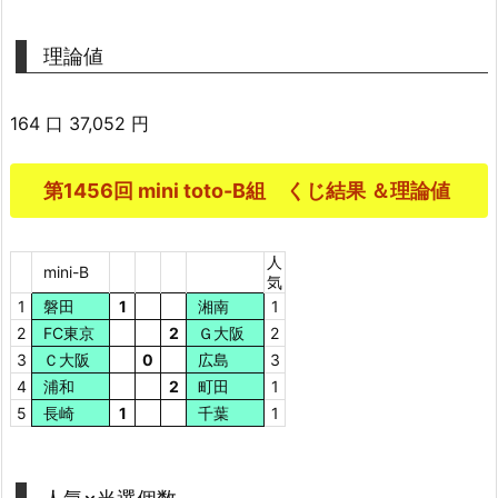
理論値
164 口 37,052 円
第1456回 mini toto-B組 くじ結果 ＆理論値
人
mini-B
気
1
磐田
1
湘南
1
2
FC東京
2
Ｇ大阪
2
3
Ｃ大阪
0
広島
3
4
浦和
2
町田
1
5
長崎
1
千葉
1