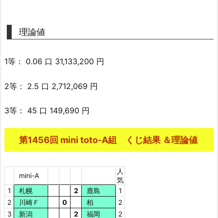
理論値
1等： 0.06 口 31,133,200 円
2等： 2.5 口 2,712,069 円
3等： 45 口 149,690 円
第1456回 mini toto-A組 くじ結果 ＆理論値
人
mini-A
気
1
札幌
2
鹿島
1
2
川崎Ｆ
0
柏
2
3
新潟
2
福岡
2