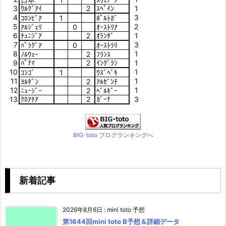
3
ｳﾙｸﾞｱｲ
2
ｽﾍﾟｲﾝ
1
4
3
ｺﾛﾝﾋﾞｱ
1
ﾎﾟﾙﾄｶﾞ
5
2
ｱﾙｼﾞｪﾘ
0
ｵｰｽﾄﾘｱ
6
ﾁｭﾆｼﾞｱ
2
ｵﾗﾝﾀﾞ
1
7
3
ﾊﾟﾗｸﾞｱ
0
ｵｰｽﾄﾗﾘ
8
1
ﾉﾙｳｪｰ
2
ﾌﾗﾝｽ
9
ﾊﾟﾅﾏ
2
ｲﾝｸﾞﾗﾝ
1
10
1
ｺﾝｺﾞ
1
ｳｽﾞﾍﾞｷ
11
1
ﾖﾙﾀﾞﾝ
2
ｱﾙｾﾞﾝﾁ
12
1
ﾆｭｰｼﾞｰ
2
ﾍﾞﾙｷﾞｰ
13
ｸﾛｱﾁｱ
2
ｶﾞｰﾅ
3
BIG･toto ブログランキングへ
新着記事
2026年8月6日
:
mini toto 予想
第1644回mini toto B予想＆詳細データ