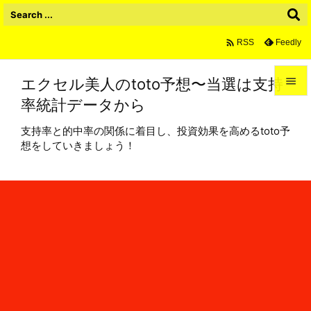

Feedly
RSS
エクセル美人のtoto予想〜当選は支持

率統計データから

メニュ
支持率と的中率の関係に着目し、投資効果を高めるtoto予

想をしていきましょう！
サイド

前へ

次へ

検索