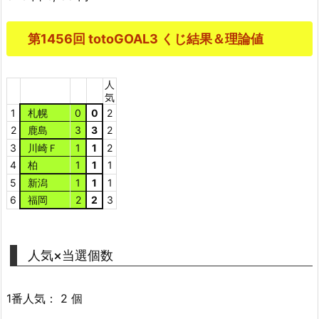
第1456回 totoGOAL3 くじ結果＆理論値
人
気
1
札幌
0
0
2
2
鹿島
3
3
2
3
川崎Ｆ
1
1
2
4
柏
1
1
1
5
新潟
1
1
1
6
福岡
2
2
3
人気×当選個数
1番人気： 2 個