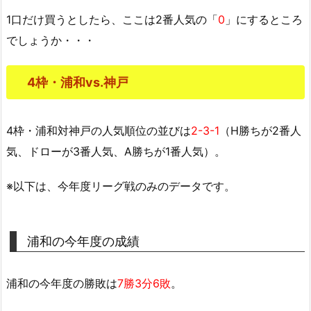
1口だけ買うとしたら、ここは2番人気の「
0
」にするところ
でしょうか・・・
4枠・浦和vs.神戸
4枠・浦和対神戸の人気順位の並びは
2-3-1
（H勝ちが2番人
気、ドローが3番人気、A勝ちが1番人気）。
※以下は、今年度リーグ戦のみのデータです。
浦和の今年度の成績
浦和の今年度の勝敗は
7勝3分6敗
。