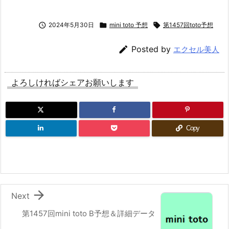

2024年5月30日

mini toto 予想

第1457回toto予想

Posted by
エクセル美人
よろしければシェアお願いします
Copy

Next
第1457回mini toto B予想＆詳細データ