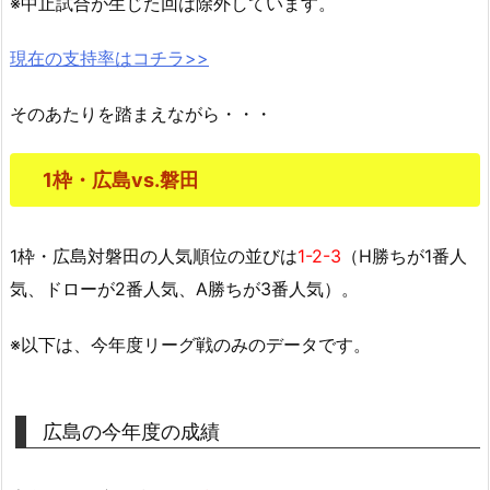
※中止試合が生じた回は除外しています。
現在の支持率はコチラ>>
そのあたりを踏まえながら・・・
1枠・広島vs.磐田
1枠・広島対磐田の人気順位の並びは
1-2-3
（H勝ちが1番人
気、ドローが2番人気、A勝ちが3番人気）。
※以下は、今年度リーグ戦のみのデータです。
広島の今年度の成績