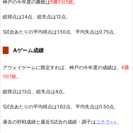
神戸の今年度の勝敗は
9勝2分5敗
。
総得点は24点、総失点は12点。
1試合あたりの平均得点は1.50点、平均失点は0.75点。
Aゲーム成績
アウェイゲームに限定すれば、神戸の今年度の成績は、
6勝
1分1敗
。
総得点は13点、総失点は4点。
1試合あたりの平均得点は1.62点、平均失点は0.50点。
過去の対戦成績と最近5試合の成績・調子は
コチラ>>
。