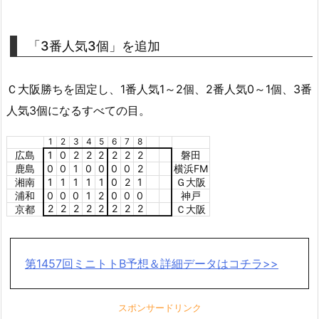
「3番人気3個」を追加
Ｃ大阪勝ちを固定し、1番人気1～2個、2番人気0～1個、3番
人気3個になるすべての目。
1
2
3
4
5
6
7
8
9
10
広島
1
0
2
2
2
2
2
2
0
0
磐田
鹿島
0
0
1
0
0
0
0
2
0
0
横浜FM
湘南
1
1
1
1
1
0
2
1
0
0
Ｇ大阪
浦和
0
0
0
1
2
0
0
0
0
0
神戸
2
2
2
2
2
2
2
2
0
0
京都
Ｃ大阪
第1457回ミニトトB予想＆詳細データはコチラ>>
スポンサードリンク