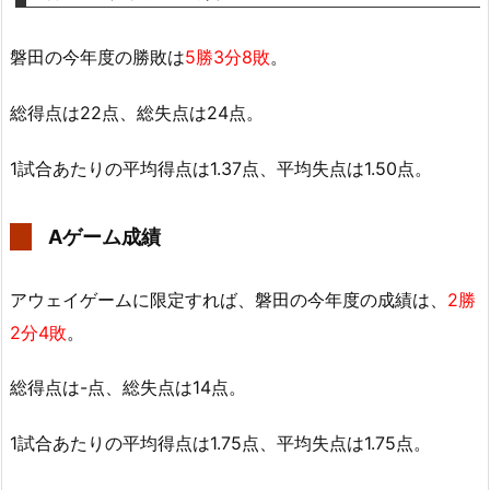
磐田の今年度の勝敗は
5勝3分8敗
。
総得点は22点、総失点は24点。
1試合あたりの平均得点は1.37点、平均失点は1.50点。
Aゲーム成績
アウェイゲームに限定すれば、磐田の今年度の成績は、
2勝
2分4敗
。
総得点は-点、総失点は14点。
1試合あたりの平均得点は1.75点、平均失点は1.75点。