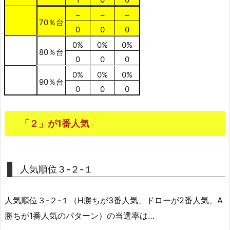
–
–
–
70％台
0
0
0
0%
0%
0%
80％台
0
0
0
0%
0%
0%
90％台
0
0
0
「２」が1番人気
人気順位３-２-１
人気順位３-２-１（H勝ちが3番人気、ドローが2番人気、A
勝ちが1番人気のパターン）の当選率は…