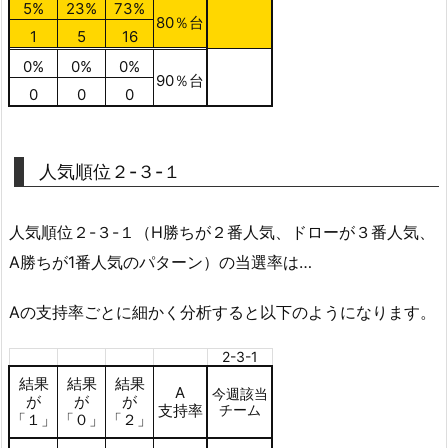
5%
23%
73%
80％台
1
5
16
0%
0%
0%
90％台
0
0
0
人気順位２-３-１
人気順位２-３-１（H勝ちが２番人気、ドローが３番人気、
A勝ちが1番人気のパターン）の当選率は…
Aの支持率ごとに細かく分析すると以下のようになります。
2-3-1
結果
結果
結果
A
今週該当
が
が
が
支持率
チーム
「１」
「０」
「２」