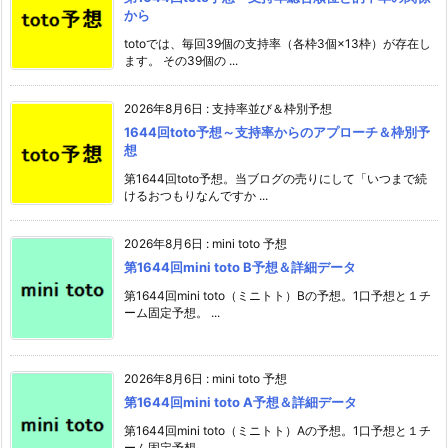
から
totoでは、毎回39個の支持率（各枠3個×13枠）が存在し
ます。 その39個の ...
2026年8月6日
:
支持率並び＆枠別予想
1644回toto予想～支持率からのアプローチ＆枠別予
想
第1644回toto予想。当ブログの売りにして「いつまで続
けるおつもりなんですか ...
2026年8月6日
:
mini toto 予想
第1644回mini toto B予想＆詳細データ
第1644回mini toto（ミニトト）Bの予想。1口予想と１チ
ーム固定予想。 ...
2026年8月6日
:
mini toto 予想
第1644回mini toto A予想＆詳細データ
第1644回mini toto（ミニトト）Aの予想。1口予想と１チ
ーム固定予想。 ...