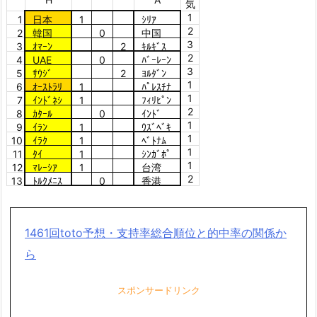
気
1
1
日本
1
ｼﾘｱ
2
2
韓国
0
中国
3
3
ｵﾏｰﾝ
2
ｷﾙｷﾞｽ
2
4
UAE
0
ﾊﾞｰﾚｰﾝ
3
5
ｻｳｼﾞ
2
ﾖﾙﾀﾞﾝ
1
6
ｵｰｽﾄﾗﾘ
1
ﾊﾟﾚｽﾁﾅ
1
7
ｲﾝﾄﾞﾈｼ
1
ﾌｨﾘﾋﾟﾝ
2
8
ｶﾀｰﾙ
0
ｲﾝﾄﾞ
1
9
ｲﾗﾝ
1
ｳｽﾞﾍﾞｷ
1
10
ｲﾗｸ
1
ﾍﾞﾄﾅﾑ
1
11
ﾀｲ
1
ｼﾝｶﾞﾎﾟ
1
12
ﾏﾚｰｼｱ
1
台湾
2
13
ﾄﾙｸﾒﾆｽ
0
香港
1461回toto予想・支持率総合順位と的中率の関係か
ら
スポンサードリンク