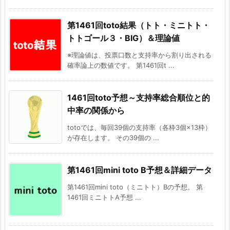
第1461回toto結果（トト・ミニトト・
トトゴール３・BIG）＆理論値
※理論値は、投票口数と支持率から割り出される
確率論上の数値です。 第1461回t ...
1461回toto予想～支持率総合順位と的
中率の関係から
totoでは、毎回39個の支持率（各枠3個×13枠）
が存在します。 その39個の ...
第1461回mini toto B予想＆詳細データ
第1461回mini toto（ミニトト）Bの予想。 第
1461回ミニトトA予想 ...