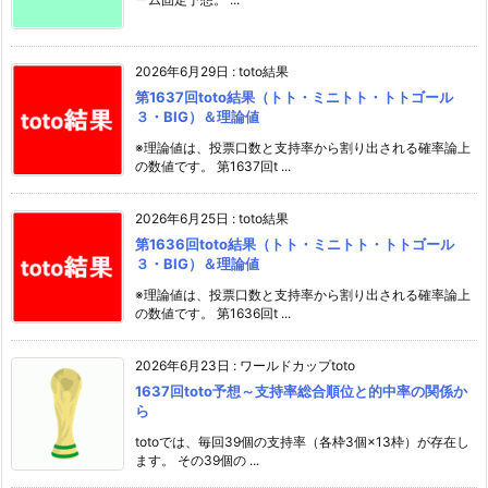
2026年6月29日
:
toto結果
第1637回toto結果（トト・ミニトト・トトゴール
３・BIG）＆理論値
※理論値は、投票口数と支持率から割り出される確率論上
の数値です。 第1637回t ...
2026年6月25日
:
toto結果
第1636回toto結果（トト・ミニトト・トトゴール
３・BIG）＆理論値
※理論値は、投票口数と支持率から割り出される確率論上
の数値です。 第1636回t ...
2026年6月23日
:
ワールドカップtoto
1637回toto予想～支持率総合順位と的中率の関係か
ら
totoでは、毎回39個の支持率（各枠3個×13枠）が存在し
ます。 その39個の ...