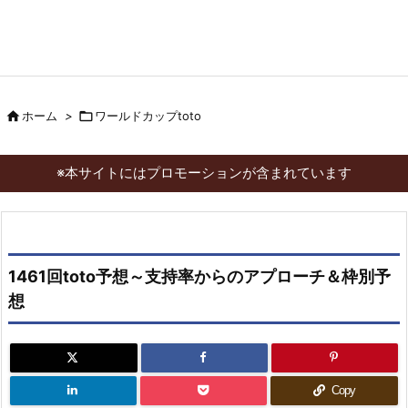

ホーム
>

ワールドカップtoto
※本サイトにはプロモーションが含まれています
1461回toto予想～支持率からのアプローチ＆枠別予
想
Copy