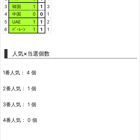
3
韓国
1
1
3
4
中国
0
0
1
5
UAE
1
1
2
6
ﾊﾞｰﾚｰﾝ
1
1
1
人気×当選個数
1番人気： 4 個
2番人気： 1 個
3番人気： 1 個
4番人気： 0 個