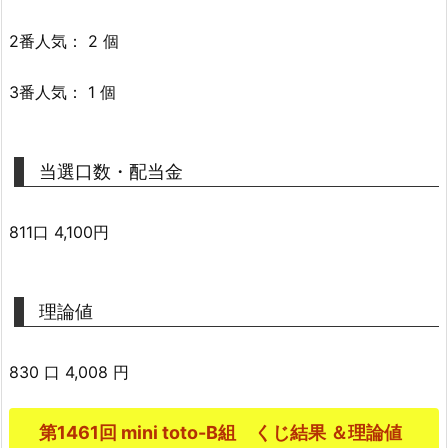
2番人気： 2 個
3番人気： 1 個
当選口数・配当金
811口 4,100円
理論値
830 口 4,008 円
第1461回 mini toto-B組 くじ結果 ＆理論値