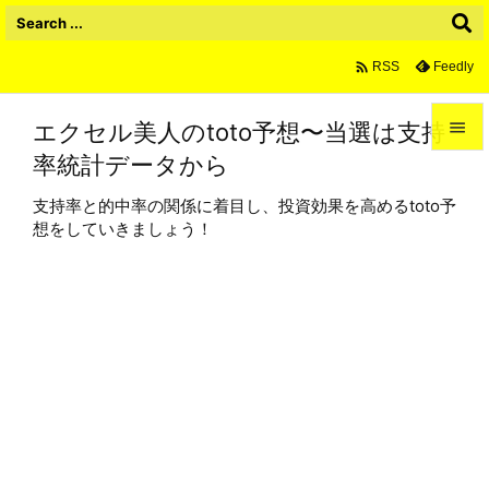

Feedly
RSS
エクセル美人のtoto予想〜当選は支持

率統計データから

メニュ
支持率と的中率の関係に着目し、投資効果を高めるtoto予

想をしていきましょう！
サイド

前へ

次へ

検索