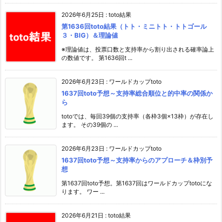
2026年6月25日
:
toto結果
第1636回toto結果（トト・ミニトト・トトゴール
３・BIG）＆理論値
※理論値は、投票口数と支持率から割り出される確率論上
の数値です。 第1636回t ...
2026年6月23日
:
ワールドカップtoto
1637回toto予想～支持率総合順位と的中率の関係か
ら
totoでは、毎回39個の支持率（各枠3個×13枠）が存在し
ます。 その39個の ...
2026年6月23日
:
ワールドカップtoto
1637回toto予想～支持率からのアプローチ＆枠別予
想
第1637回toto予想。第1637回はワールドカップtotoにな
ります。 ワー ...
2026年6月21日
:
toto結果