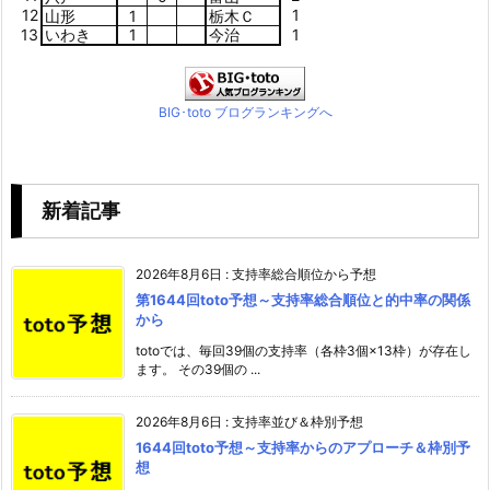
12
1
山形
1
栃木Ｃ
13
いわき
1
今治
1
BIG･toto ブログランキングへ
新着記事
2026年8月6日
:
支持率総合順位から予想
第1644回toto予想～支持率総合順位と的中率の関係
から
totoでは、毎回39個の支持率（各枠3個×13枠）が存在し
ます。 その39個の ...
2026年8月6日
:
支持率並び＆枠別予想
1644回toto予想～支持率からのアプローチ＆枠別予
想