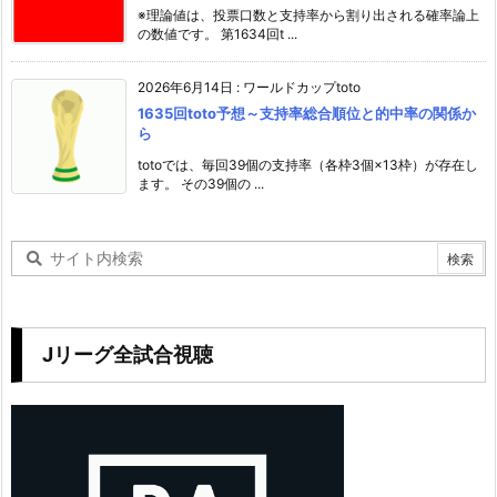
※理論値は、投票口数と支持率から割り出される確率論上
の数値です。 第1634回t ...
2026年6月14日
:
ワールドカップtoto
1635回toto予想～支持率総合順位と的中率の関係か
ら
totoでは、毎回39個の支持率（各枠3個×13枠）が存在し
ます。 その39個の ...
Jリーグ全試合視聴