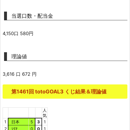
当選口数・配当金
4,150口 580円
理論値
3,616 口 672 円
第1461回 totoGOAL3 くじ結果＆理論値
人
気
1
日本
5
3
1
2
ｼﾘｱ
0
0
1