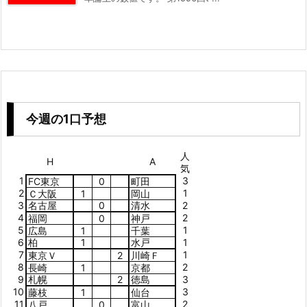
今週の1口予想
人
H
A
気
1
3
FC東京
0
町田
2
1
Ｃ大阪
1
岡山
3
名古屋
0
清水
2
4
2
福岡
0
神戸
5
1
広島
1
千葉
6
柏
1
水戸
1
7
1
東京Ｖ
2
川崎Ｆ
8
2
長崎
1
京都
9
札幌
2
徳島
3
10
3
藤枝
1
仙台
11
2
八戸
0
富山