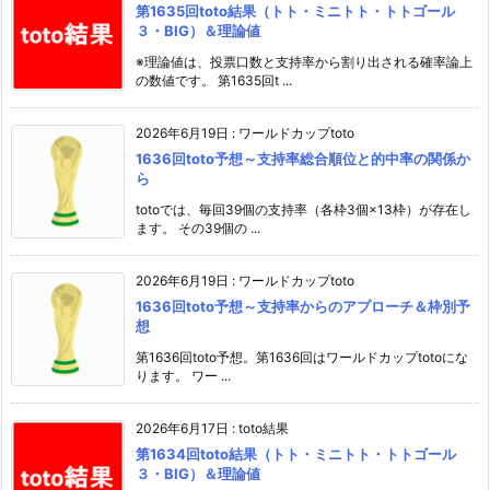
第1635回toto結果（トト・ミニトト・トトゴール
３・BIG）＆理論値
※理論値は、投票口数と支持率から割り出される確率論上
の数値です。 第1635回t ...
2026年6月19日
:
ワールドカップtoto
1636回toto予想～支持率総合順位と的中率の関係か
ら
totoでは、毎回39個の支持率（各枠3個×13枠）が存在し
ます。 その39個の ...
2026年6月19日
:
ワールドカップtoto
1636回toto予想～支持率からのアプローチ＆枠別予
想
第1636回toto予想。第1636回はワールドカップtotoにな
ります。 ワー ...
2026年6月17日
:
toto結果
第1634回toto結果（トト・ミニトト・トトゴール
３・BIG）＆理論値