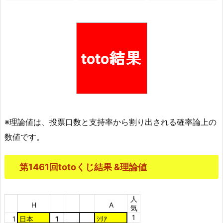
※理論値は、投票口数と支持率から割り出される確率論上の
数値です。
第1461回totoくじ結果 &理論値
人
H
A
気
1
1
日本
1
ｼﾘｱ