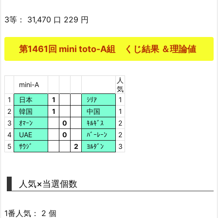
3等： 31,470 口 229 円
第1461回 mini toto-A組 くじ結果 ＆理論値
人
mini-A
気
1
日本
1
ｼﾘｱ
1
2
韓国
1
中国
1
3
ｵﾏｰﾝ
0
ｷﾙｷﾞｽ
2
4
UAE
0
ﾊﾞｰﾚｰﾝ
2
5
ｻｳｼﾞ
2
ﾖﾙﾀﾞﾝ
3
人気×当選個数
1番人気： 2 個