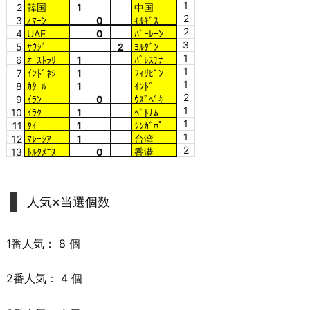
1
2
韓国
1
中国
2
3
ｵﾏｰﾝ
0
ｷﾙｷﾞｽ
2
4
UAE
0
ﾊﾞｰﾚｰﾝ
3
5
ｻｳｼﾞ
2
ﾖﾙﾀﾞﾝ
1
6
ｵｰｽﾄﾗﾘ
1
ﾊﾟﾚｽﾁﾅ
1
7
ｲﾝﾄﾞﾈｼ
1
ﾌｨﾘﾋﾟﾝ
1
8
ｶﾀｰﾙ
1
ｲﾝﾄﾞ
2
9
ｲﾗﾝ
0
ｳｽﾞﾍﾞｷ
1
10
ｲﾗｸ
1
ﾍﾞﾄﾅﾑ
1
11
ﾀｲ
1
ｼﾝｶﾞﾎﾟ
1
12
ﾏﾚｰｼｱ
1
台湾
2
13
ﾄﾙｸﾒﾆｽ
0
香港
人気×当選個数
1番人気： 8 個
2番人気： 4 個