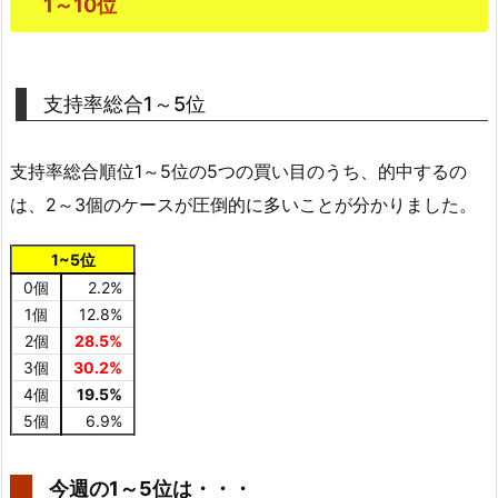
1～10位
支持率総合1～5位
支持率総合順位1～5位の5つの買い目のうち、的中するの
は、2～3個のケースが圧倒的に多いことが分かりました。
1~5位
0個
2.2%
1個
12.8%
2個
28.5%
3個
30.2%
4個
19.5%
5個
6.9%
今週の1～5位は・・・