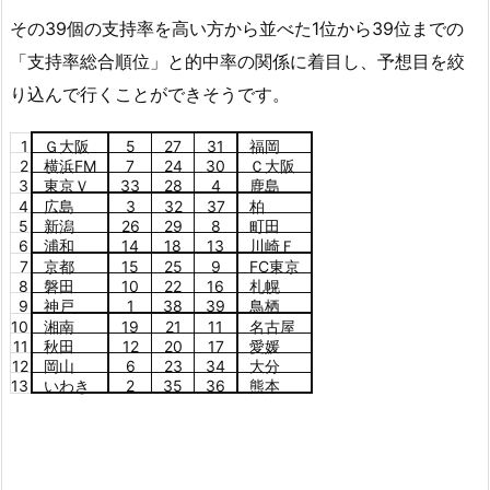
その39個の支持率を高い方から並べた1位から39位までの
「支持率総合順位」と的中率の関係に着目し、予想目を絞
り込んで行くことができそうです。
1
Ｇ大阪
5
27
31
福岡
2
横浜FM
7
24
30
Ｃ大阪
3
東京Ｖ
33
28
4
鹿島
4
広島
3
32
37
柏
5
新潟
26
29
8
町田
6
浦和
14
18
13
川崎Ｆ
7
京都
15
25
9
FC東京
8
磐田
10
22
16
札幌
9
神戸
1
38
39
鳥栖
10
湘南
19
21
11
名古屋
11
秋田
12
20
17
愛媛
12
岡山
6
23
34
大分
13
いわき
2
35
36
熊本