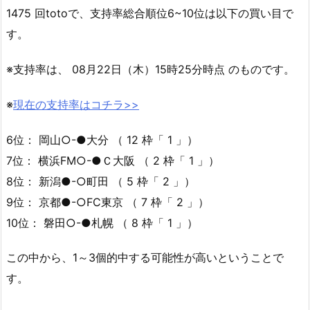
1475 回totoで、支持率総合順位6~10位は以下の買い目で
す。
※支持率は、 08月22日（木）15時25分時点 のものです。
※
現在の支持率はコチラ>>
6位： 岡山○-●大分 （ 12 枠「 1 」）
7位： 横浜FM○-●Ｃ大阪 （ 2 枠「 1 」）
8位： 新潟●-○町田 （ 5 枠「 2 」）
9位： 京都●-○FC東京 （ 7 枠「 2 」）
10位： 磐田○-●札幌 （ 8 枠「 1 」）
この中から、1～3個的中する可能性が高いということで
す。