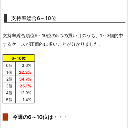
支持率総合6～10位
支持率総合順位6～10位の5つの買い目のうち、1～3個的中
するケースが圧倒的に多いことが分かりました。
6~10位
0個
3.6%
1個
22.3%
2個
34.7%
3個
25.1%
4個
12.9%
5個
1.4%
今週の6～10位は・・・