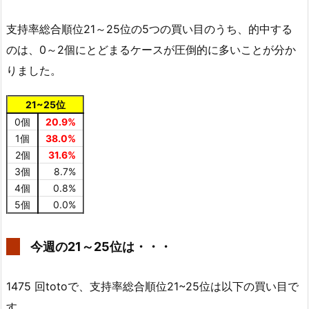
支持率総合順位21～25位の5つの買い目のうち、的中する
のは、0～2個にとどまるケースが圧倒的に多いことが分か
りました。
21~25位
0個
20.9%
1個
38.0%
2個
31.6%
3個
8.7%
4個
0.8%
5個
0.0%
今週の21～25位は・・・
1475 回totoで、支持率総合順位21~25位は以下の買い目で
す。