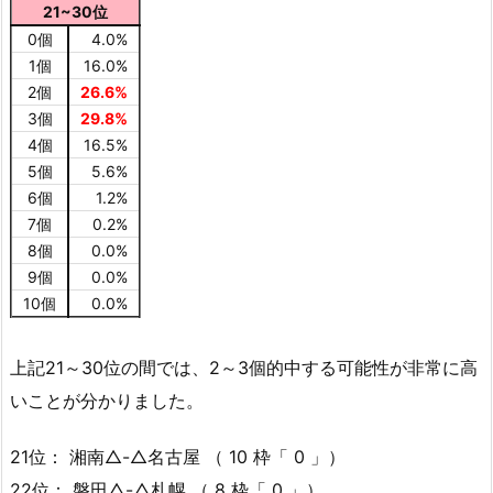
21~30位
0個
4.0%
1個
16.0%
2個
26.6%
3個
29.8%
4個
16.5%
5個
5.6%
6個
1.2%
7個
0.2%
8個
0.0%
9個
0.0%
10個
0.0%
上記21～30位の間では、2～3個的中する可能性が非常に高
いことが分かりました。
21位： 湘南△-△名古屋 （ 10 枠「 0 」）
22位： 磐田△-△札幌 （ 8 枠「 0 」）