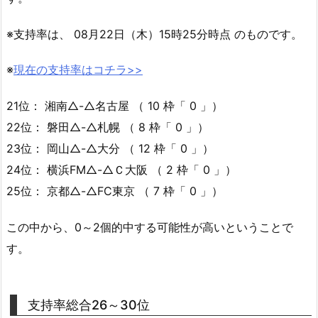
※支持率は、 08月22日（木）15時25分時点 のものです。
※
現在の支持率はコチラ>>
21位： 湘南△-△名古屋 （ 10 枠「 0 」）
22位： 磐田△-△札幌 （ 8 枠「 0 」）
23位： 岡山△-△大分 （ 12 枠「 0 」）
24位： 横浜FM△-△Ｃ大阪 （ 2 枠「 0 」）
25位： 京都△-△FC東京 （ 7 枠「 0 」）
この中から、0～2個的中する可能性が高いということで
す。
支持率総合26～30位