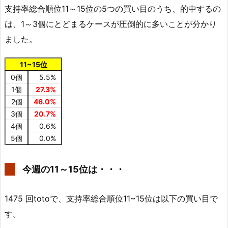
支持率総合順位11～15位の5つの買い目のうち、的中するの
は、1～3個にとどまるケースが圧倒的に多いことが分かり
ました。
11~15位
0個
5.5%
1個
27.3%
2個
46.0%
3個
20.7%
4個
0.6%
5個
0.0%
今週の11～15位は・・・
1475 回totoで、支持率総合順位11~15位は以下の買い目で
す。