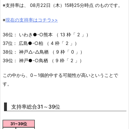
※支持率は、 08月22日（木）15時25分時点 のものです。
※
現在の支持率はコチラ>>
36位： いわき●-○熊本 （ 13 枠「 2 」）
37位： 広島●-○柏 （ 4 枠「 2 」）
38位： 神戸△-△鳥栖 （ 9 枠「 0 」）
39位： 神戸●-○鳥栖 （ 9 枠「 2 」）
この中から、0～1個的中する可能性が高いということで
す。
支持率総合31～39位
31~39位