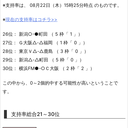
※支持率は、 08月22日（木）15時25分時点 のものです。
※
現在の支持率はコチラ>>
26位： 新潟○-●町田 （ 5 枠「 1 」）
27位： Ｇ大阪△-△福岡 （ 1 枠「 0 」）
28位： 東京Ｖ△-△鹿島 （ 3 枠「 0 」）
29位： 新潟△-△町田 （ 5 枠「 0 」）
30位： 横浜FM●-○Ｃ大阪 （ 2 枠「 2 」）
この中から、0～2個的中する可能性が高いということで
す。
支持率総合21～30位