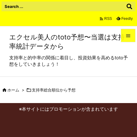

Feedly
RSS
エクセル美人のtoto予想〜当選は支持

率統計データから

メニュ
支持率と的中率の関係に着目し、投資効果を高めるtoto予

想をしていきましょう！
サイド

前へ

ホーム
>

支持率総合順位から予想

次へ
※本サイトにはプロモーションが含まれています

検索