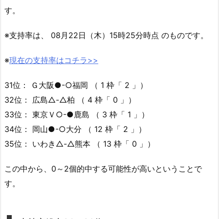
す。
※支持率は、 08月22日（木）15時25分時点 のものです。
※
現在の支持率はコチラ>>
31位： Ｇ大阪●-○福岡 （ 1 枠「 2 」）
32位： 広島△-△柏 （ 4 枠「 0 」）
33位： 東京Ｖ○-●鹿島 （ 3 枠「 1 」）
34位： 岡山●-○大分 （ 12 枠「 2 」）
35位： いわき△-△熊本 （ 13 枠「 0 」）
この中から、0～2個的中する可能性が高いということで
す。