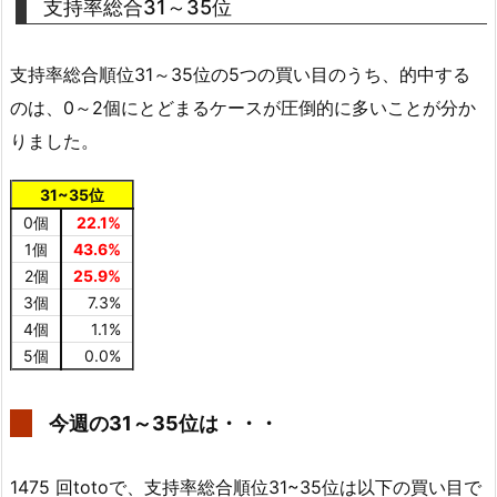
支持率総合31～35位
支持率総合順位31～35位の5つの買い目のうち、的中する
のは、0～2個にとどまるケースが圧倒的に多いことが分か
りました。
31~35位
0個
22.1%
1個
43.6%
2個
25.9%
3個
7.3%
4個
1.1%
5個
0.0%
今週の31～35位は・・・
1475 回totoで、支持率総合順位31~35位は以下の買い目で