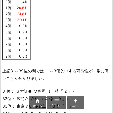
0個
11.4%
1個
26.5%
2個
31.8%
3個
20.1%
4個
9.3%
5個
0.9%
6個
0.0%
7個
0.0%
8個
0.0%
9個
0.0%
上記31～39位の間では、1～3個的中する可能性が非常に高
いことが分かりました。
31位： Ｇ大阪●-○福岡 （ 1 枠「 2 」）
32位： 広島△-△柏 （ 4 枠「 0 」）



メニュー
上へ
33位： 東京Ｖ○-●鹿島 （ 3 枠「 1 」）
ホーム