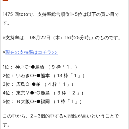
1475 回totoで、支持率総合順位1~5位は以下の買い目で
す。
※支持率は、 08月22日（木）15時25分時点 のものです。
※
現在の支持率はコチラ>>
1位： 神戸○-●鳥栖 （ 9 枠「 1 」）
2位： いわき○-●熊本 （ 13 枠「 1 」）
3位： 広島○-●柏 （ 4 枠「 1 」）
4位： 東京Ｖ●-○鹿島 （ 3 枠「 2 」）
5位： Ｇ大阪○-●福岡 （ 1 枠「 1 」）
この中から、2～3個的中する可能性が高いということで
す。