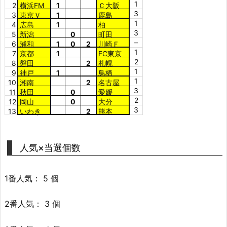
1
2
横浜FM
1
Ｃ大阪
3
3
東京Ｖ
1
鹿島
1
4
広島
1
柏
3
5
新潟
0
町田
–
6
浦和
1
0
2
川崎Ｆ
1
7
京都
1
FC東京
2
8
磐田
2
札幌
1
9
神戸
1
鳥栖
1
10
湘南
2
名古屋
3
11
秋田
0
愛媛
2
12
岡山
0
大分
3
13
いわき
2
熊本
人気×当選個数
1番人気： 5 個
2番人気： 3 個