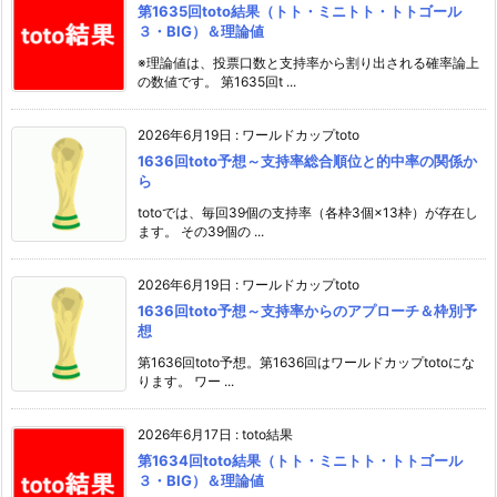
第1635回toto結果（トト・ミニトト・トトゴール
３・BIG）＆理論値
※理論値は、投票口数と支持率から割り出される確率論上
の数値です。 第1635回t ...
2026年6月19日
:
ワールドカップtoto
1636回toto予想～支持率総合順位と的中率の関係か
ら
totoでは、毎回39個の支持率（各枠3個×13枠）が存在し
ます。 その39個の ...
2026年6月19日
:
ワールドカップtoto
1636回toto予想～支持率からのアプローチ＆枠別予
想
第1636回toto予想。第1636回はワールドカップtotoにな
ります。 ワー ...
2026年6月17日
:
toto結果
第1634回toto結果（トト・ミニトト・トトゴール
３・BIG）＆理論値