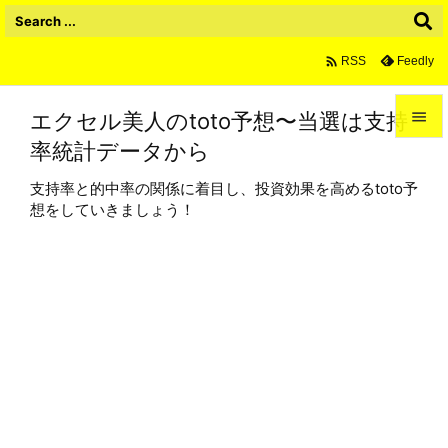

Feedly
RSS
エクセル美人のtoto予想〜当選は支持

率統計データから

メニュ
支持率と的中率の関係に着目し、投資効果を高めるtoto予

想をしていきましょう！
サイド

前へ

次へ

検索