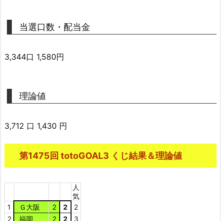
当選口数・配当金
3,344口 1,580円
理論値
3,712 口 1,430 円
第1475回 totoGOAL3 くじ結果＆理論値
人
気
1
Ｇ大阪
2
2
2
2
福岡
2
2
3