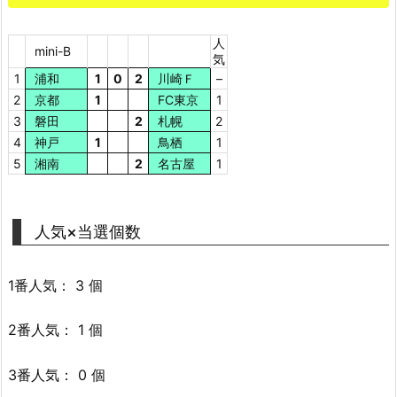
人
mini-B
気
1
浦和
1
0
2
川崎Ｆ
–
2
京都
1
FC東京
1
3
磐田
2
札幌
2
4
神戸
1
鳥栖
1
5
湘南
2
名古屋
1
人気×当選個数
1番人気： 3 個
2番人気： 1 個
3番人気： 0 個