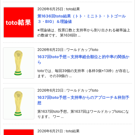
2026年6月25日
:
toto結果
第1636回toto結果（トト・ミニトト・トトゴール
３・BIG）＆理論値
※理論値は、投票口数と支持率から割り出される確率論上
の数値です。 第1636回t ...
2026年6月23日
:
ワールドカップtoto
1637回toto予想～支持率総合順位と的中率の関係か
ら
totoでは、毎回39個の支持率（各枠3個×13枠）が存在し
ます。 その39個の ...
2026年6月23日
:
ワールドカップtoto
1637回toto予想～支持率からのアプローチ＆枠別予
想
第1637回toto予想。第1637回はワールドカップtotoにな
ります。 ワー ...
2026年6月21日
:
toto結果