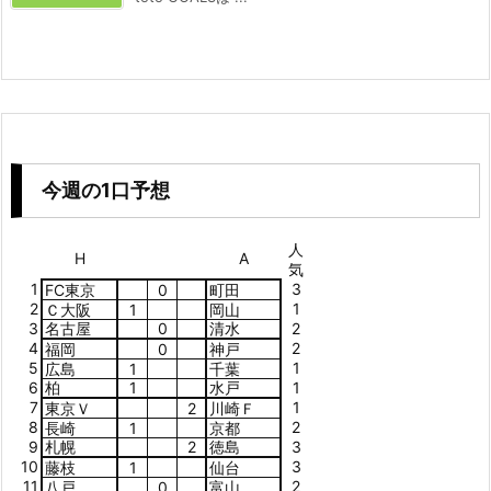
今週の1口予想
人
H
A
気
1
3
FC東京
0
町田
2
1
Ｃ大阪
1
岡山
3
名古屋
0
清水
2
4
2
福岡
0
神戸
5
1
広島
1
千葉
6
柏
1
水戸
1
7
1
東京Ｖ
2
川崎Ｆ
8
2
長崎
1
京都
9
札幌
2
徳島
3
10
3
藤枝
1
仙台
11
2
八戸
0
富山