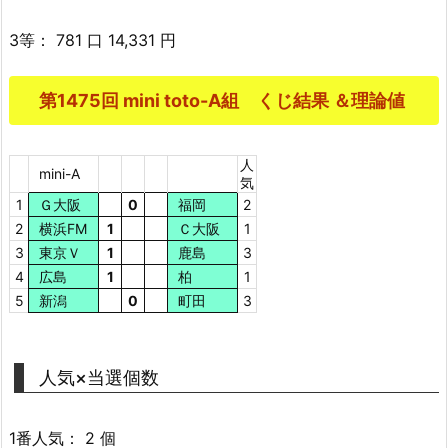
3等： 781 口 14,331 円
第1475回 mini toto-A組 くじ結果 ＆理論値
人
mini-A
気
1
Ｇ大阪
0
福岡
2
2
横浜FM
1
Ｃ大阪
1
3
東京Ｖ
1
鹿島
3
4
広島
1
柏
1
5
新潟
0
町田
3
人気×当選個数
1番人気： 2 個