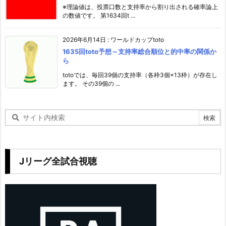
※理論値は、投票口数と支持率から割り出される確率論上
の数値です。 第1634回t ...
2026年6月14日
:
ワールドカップtoto
1635回toto予想～支持率総合順位と的中率の関係か
ら
totoでは、毎回39個の支持率（各枠3個×13枠）が存在し
ます。 その39個の ...
Jリーグ全試合視聴