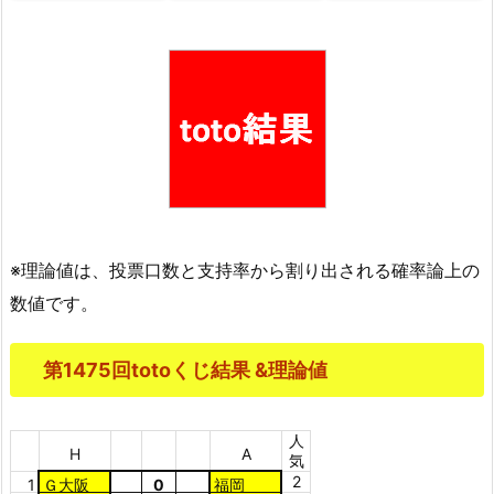
※理論値は、投票口数と支持率から割り出される確率論上の
数値です。
第1475回totoくじ結果 &理論値
人
H
A
気
2
1
Ｇ大阪
0
福岡