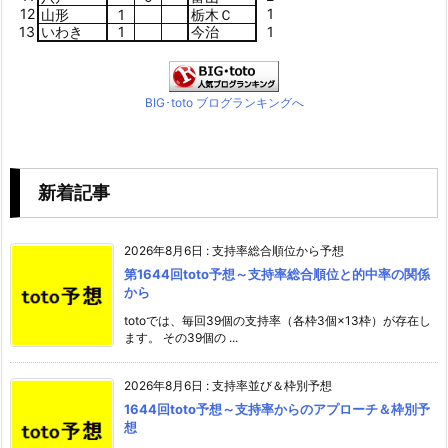
12
1
山形
1
栃木Ｃ
13
いわき
1
今治
1
BIG･toto ブログランキングへ
新着記事
2026年8月6日
:
支持率総合順位から予想
第1644回toto予想～支持率総合順位と的中率の関係
から
totoでは、毎回39個の支持率（各枠3個×13枠）が存在し
ます。 その39個の ...
2026年8月6日
:
支持率並び＆枠別予想
1644回toto予想～支持率からのアプローチ＆枠別予
想