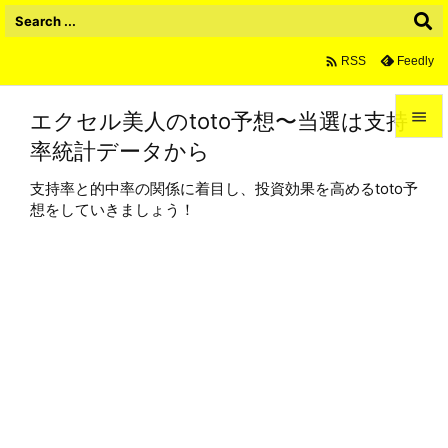

Feedly
RSS
エクセル美人のtoto予想〜当選は支持

率統計データから

メニュ
支持率と的中率の関係に着目し、投資効果を高めるtoto予

想をしていきましょう！
サイド

前へ

次へ

検索