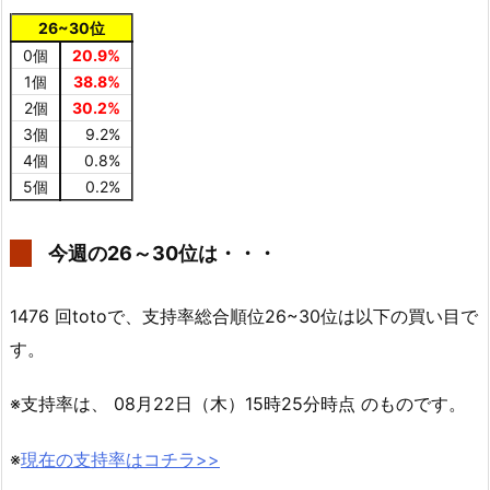
26~30位
0個
20.9%
1個
38.8%
2個
30.2%
3個
9.2%
4個
0.8%
5個
0.2%
今週の26～30位は・・・
1476 回totoで、支持率総合順位26~30位は以下の買い目で
す。
※支持率は、 08月22日（木）15時25分時点 のものです。
※
現在の支持率はコチラ>>