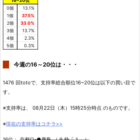
16~20位
0個
13.1%
1個
37.5%
2個
33.0%
3個
13.7%
4個
2.3%
5個
0.3%
今週の16～20位は・・・
1476 回totoで、支持率総合順位16~20位は以下の買い目で
す。
※支持率は、 08月22日（木）15時25分時点 のものです。
※
現在の支持率はコチラ>>
16位：
京都○-●鹿島 （ 9 枠「 1 」）