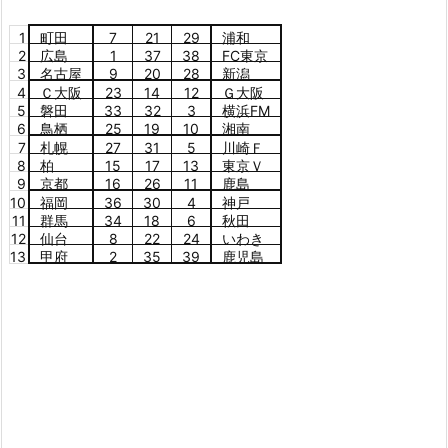
1
町田
7
21
29
浦和
2
広島
1
37
38
FC東京
3
名古屋
9
20
28
新潟
4
Ｃ大阪
23
14
12
Ｇ大阪
5
磐田
33
32
3
横浜FM
6
鳥栖
25
19
10
湘南
7
札幌
27
31
5
川崎Ｆ
8
柏
15
17
13
東京Ｖ
9
京都
16
26
11
鹿島
10
福岡
36
30
4
神戸
11
群馬
34
18
6
秋田
12
仙台
8
22
24
いわき
13
甲府
2
35
39
鹿児島