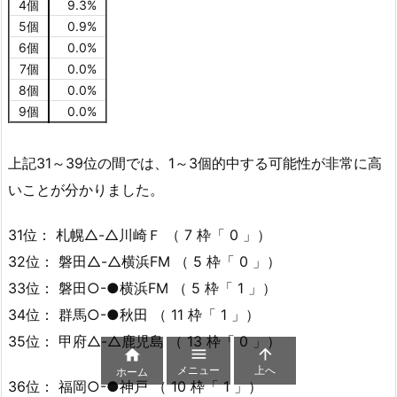
4個
9.3%
5個
0.9%
6個
0.0%
7個
0.0%
8個
0.0%
9個
0.0%
上記31～39位の間では、1～3個的中する可能性が非常に高
いことが分かりました。
31位： 札幌△-△川崎Ｆ （ 7 枠「 0 」）
32位： 磐田△-△横浜FM （ 5 枠「 0 」）
33位： 磐田○-●横浜FM （ 5 枠「 1 」）
34位： 群馬○-●秋田 （ 11 枠「 1 」）
35位： 甲府△-△鹿児島 （ 13 枠「 0 」）



メニュー
上へ
ホーム
36位： 福岡○-●神戸 （ 10 枠「 1 」）