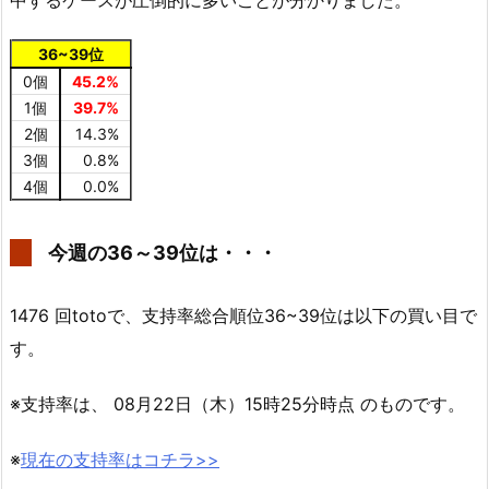
中するケースが圧倒的に多いことが分かりました。
36~39位
0個
45.2%
1個
39.7%
2個
14.3%
3個
0.8%
4個
0.0%
今週の36～39位は・・・
1476 回totoで、支持率総合順位36~39位は以下の買い目で
す。
※支持率は、 08月22日（木）15時25分時点 のものです。
※
現在の支持率はコチラ>>