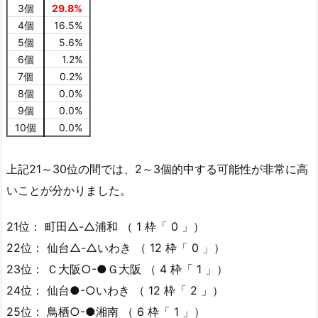
3個
29.8%
4個
16.5%
5個
5.6%
6個
1.2%
7個
0.2%
8個
0.0%
9個
0.0%
10個
0.0%
上記21～30位の間では、2～3個的中する可能性が非常に高
いことが分かりました。
21位： 町田△-△浦和 （ 1 枠「 0 」）
22位： 仙台△-△いわき （ 12 枠「 0 」）
23位： Ｃ大阪○-●Ｇ大阪 （ 4 枠「 1 」）
24位： 仙台●-○いわき （ 12 枠「 2 」）
25位： 鳥栖○-●湘南 （ 6 枠「 1 」）