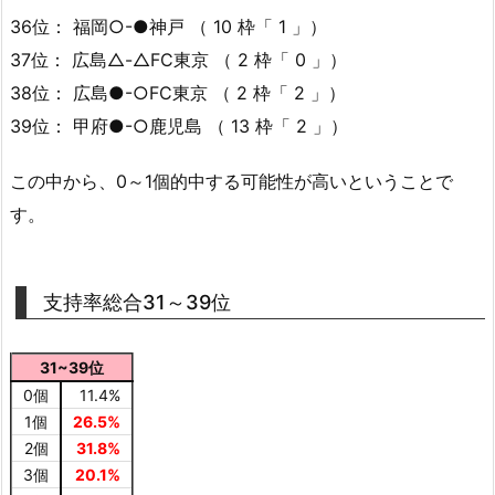
36位： 福岡○-●神戸 （ 10 枠「 1 」）
37位： 広島△-△FC東京 （ 2 枠「 0 」）
38位： 広島●-○FC東京 （ 2 枠「 2 」）
39位： 甲府●-○鹿児島 （ 13 枠「 2 」）
この中から、0～1個的中する可能性が高いということで
す。
支持率総合31～39位
31~39位
0個
11.4%
1個
26.5%
2個
31.8%
3個
20.1%