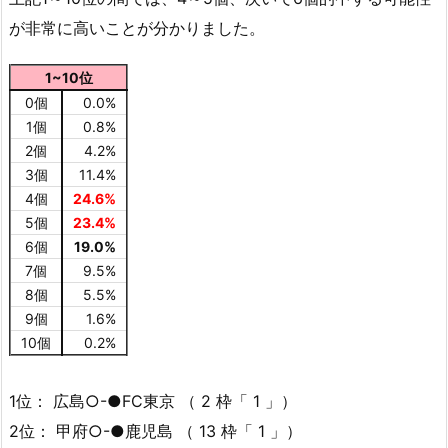
が非常に高いことが分かりました。
1~10位
0個
0.0%
1個
0.8%
2個
4.2%
3個
11.4%
4個
24.6%
5個
23.4%
6個
19.0%
7個
9.5%
8個
5.5%
9個
1.6%
10個
0.2%
1位： 広島○-●FC東京 （ 2 枠「 1 」）
2位： 甲府○-●鹿児島 （ 13 枠「 1 」）