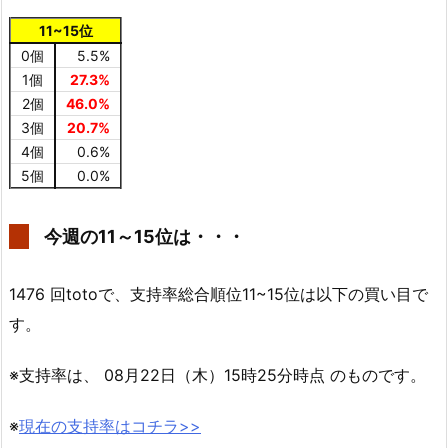
11~15位
0個
5.5%
1個
27.3%
2個
46.0%
3個
20.7%
4個
0.6%
5個
0.0%
今週の11～15位は・・・
1476 回totoで、支持率総合順位11~15位は以下の買い目で
す。
※支持率は、 08月22日（木）15時25分時点 のものです。
※
現在の支持率はコチラ>>