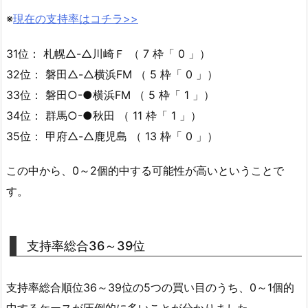
※
現在の支持率はコチラ>>
31位： 札幌△-△川崎Ｆ （ 7 枠「 0 」）
32位： 磐田△-△横浜FM （ 5 枠「 0 」）
33位： 磐田○-●横浜FM （ 5 枠「 1 」）
34位： 群馬○-●秋田 （ 11 枠「 1 」）
35位： 甲府△-△鹿児島 （ 13 枠「 0 」）
この中から、0～2個的中する可能性が高いということで
す。
支持率総合36～39位
支持率総合順位36～39位の5つの買い目のうち、0～1個的