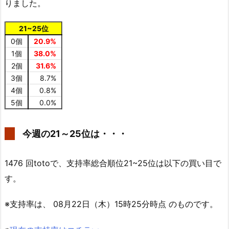
りました。
21~25位
0個
20.9%
1個
38.0%
2個
31.6%
3個
8.7%
4個
0.8%
5個
0.0%
今週の21～25位は・・・
1476 回totoで、支持率総合順位21~25位は以下の買い目で
す。
※支持率は、 08月22日（木）15時25分時点 のものです。