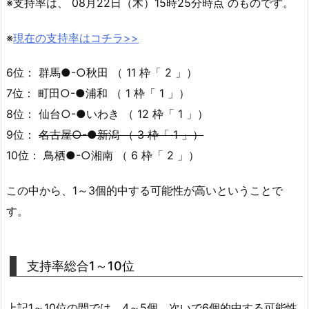
※支持率は、 08月22日（木）15時25分時点 のものです。
※
現在の支持率はコチラ>>
6位： 群馬●-○秋田 （ 11 枠「 2 」）
7位： 町田○-●浦和 （ 1 枠「 1 」）
8位： 仙台○-●いわき （ 12 枠「 1 」）
9位：
名古屋○-●新潟 （ 3 枠「 1 」）
10位： 鳥栖●-○湘南 （ 6 枠「 2 」）
この中から、1～3個的中する可能性が高いということで
す。
支持率総合1～10位
上記1～10位の間では、4～5個、次いで6個的中する可能性