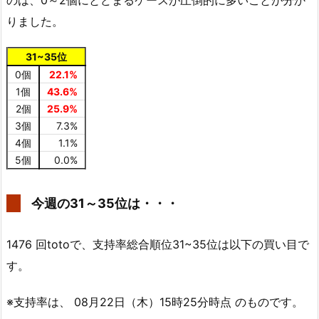
のは、0～2個にとどまるケースが圧倒的に多いことが分か
りました。
31~35位
0個
22.1%
1個
43.6%
2個
25.9%
3個
7.3%
4個
1.1%
5個
0.0%
今週の31～35位は・・・
1476 回totoで、支持率総合順位31~35位は以下の買い目で
す。
※支持率は、 08月22日（木）15時25分時点 のものです。