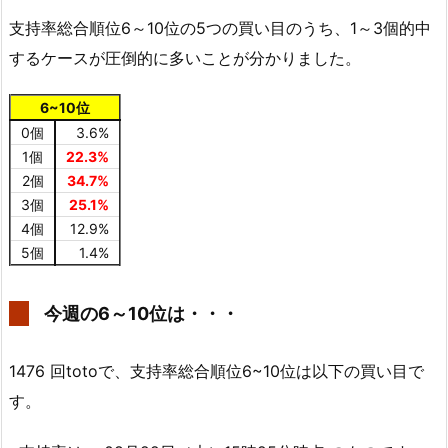
支持率総合順位6～10位の5つの買い目のうち、1～3個的中
するケースが圧倒的に多いことが分かりました。
6~10位
0個
3.6%
1個
22.3%
2個
34.7%
3個
25.1%
4個
12.9%
5個
1.4%
今週の6～10位は・・・
1476 回totoで、支持率総合順位6~10位は以下の買い目で
す。