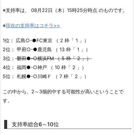
※支持率は、 08月22日（木）15時25分時点 のものです。
※
現在の支持率はコチラ>>
1位： 広島○-●FC東京 （ 2 枠「 1 」）
2位： 甲府○-●鹿児島 （ 13 枠「 1 」）
3位：
磐田●-○横浜FM （ 5 枠「 2 」）
4位： 福岡●-○神戸 （ 10 枠「 2 」）
5位： 札幌●-○川崎Ｆ （ 7 枠「 2 」）
この中から、2～3個的中する可能性が高いということで
す。
支持率総合6～10位