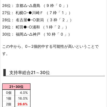
26位： 京都△-△鹿島 （ 9 枠「 0 」）
27位： 札幌○-●川崎Ｆ （ 7 枠「 1 」）
28位： 名古屋●-○新潟 （ 3 枠「 2 」）
29位： 町田●-○浦和 （ 1 枠「 2 」）
30位： 福岡△-△神戸 （ 10 枠「 0 」）
この中から、0～2個的中する可能性が高いということで
す。
支持率総合21～30位
21~30位
0個
4.0%
1個
16.0%
2個
26.6%