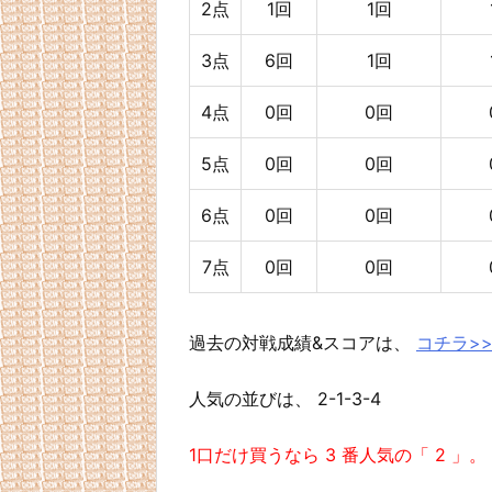
2点
1回
1回
3点
6回
1回
4点
0回
0回
5点
0回
0回
6点
0回
0回
7点
0回
0回
過去の対戦成績&スコアは、
コチラ>
人気の並びは、 2-1-3-4
1口だけ買うなら 3 番人気の「 2 」。