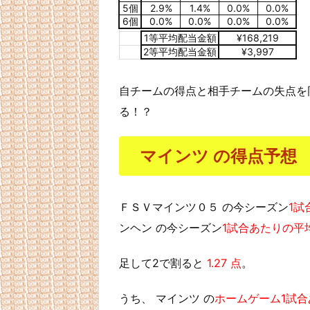
5個
2.9%
1.4%
0.0%
0.0%
6個
0.0%
0.0%
0.0%
0.0%
1等平均配当金額
¥168,219
2等平均配当金額
¥3,997
自チームの得点と相手チームの失点を
る！？
マインツ の得点予想
ＦＳＶマインツ０５ の今シーズン
1試
ンヘン の今シーズン
1試合あたりの平均失
足して2で割ると
1.27 点
。
うち、 マインツ の
ホームゲーム1試合あ