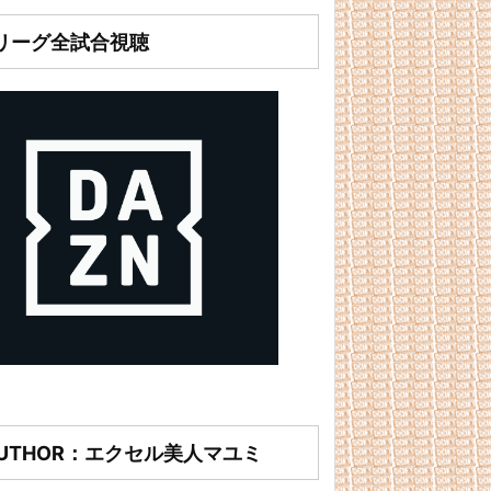
リーグ全試合視聴
UTHOR：エクセル美人マユミ