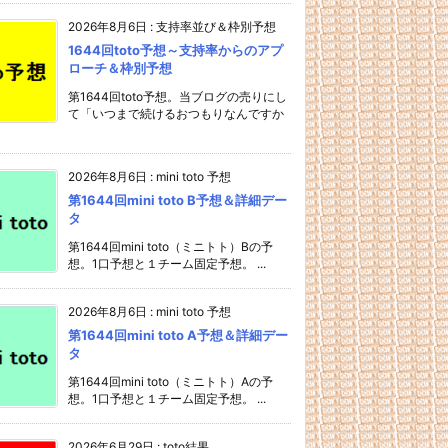
2026年8月6日
:
支持率並び＆枠別予想
1644回toto予想～支持率からのアプ
ローチ＆枠別予想
第1644回toto予想。当ブログの売りにし
て「いつまで続けるおつもりなんですか
2026年8月6日
:
mini toto 予想
第1644回mini toto B予想＆詳細デー
タ
第1644回mini toto（ミニトト）Bの予
想。1口予想と１チーム固定予想。 ...
2026年8月6日
:
mini toto 予想
第1644回mini toto A予想＆詳細デー
タ
第1644回mini toto（ミニトト）Aの予
想。1口予想と１チーム固定予想。 ...
2026年6月29日
:
toto結果