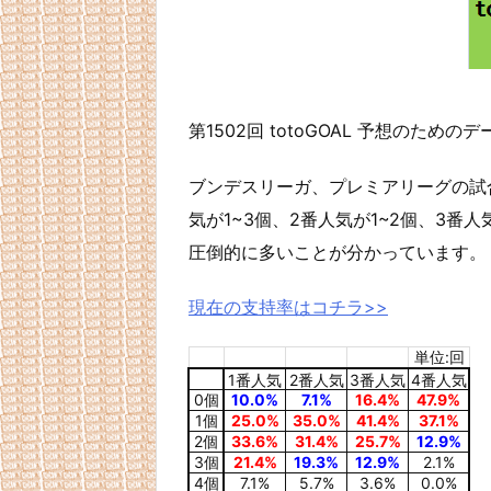
第1502回 totoGOAL 予想のための
ブンデスリーガ、プレミアリーグの試合を対
気が1~3個、2番人気が1~2個、3番
圧倒的に多いことが分かっています。
現在の支持率はコチラ>>
単位:回
1番人気
2番人気
3番人気
4番人気
0個
10.0%
7.1%
16.4%
47.9%
1個
25.0%
35.0%
41.4%
37.1%
2個
33.6%
31.4%
25.7%
12.9%
3個
21.4%
19.3%
12.9%
2.1%
4個
7.1%
5.7%
3.6%
0.0%