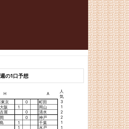
週の1口予想
人
H
A
気
3
C東京
0
町田
1
大阪
1
岡山
古屋
0
清水
2
2
岡
0
神戸
1
島
1
千葉
1
水戸
1