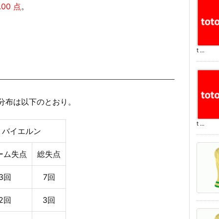
00 点
。
t ...
点分布は以下のとおり。
t ...
バイエルン
ーム失点
総失点
3回
7回
2回
3回