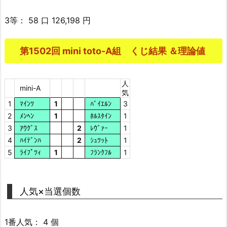
3等： 58 口 126,198 円
第1502回 mini toto-A組 くじ結果 ＆理論値
人
mini-A
気
1
ﾏｲﾝﾂ
1
ﾊﾞｲｴﾙﾝ
3
2
ﾒﾝﾍﾝ
1
ﾎﾙｽﾀｲﾝ
1
3
ｱｳｸﾞｽ
2
ﾚｳﾞｧｰ
1
4
ﾊｲﾃﾞﾝﾊ
2
ｼｭﾂｯﾄ
1
5
ﾗｲﾌﾟﾂｨ
1
ﾌﾗﾝｸﾌﾙ
1
人気×当選個数
1番人気： 4 個