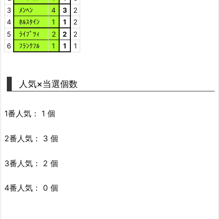
3
ﾒﾝﾍﾝ
4
3
2
4
ﾎﾙｽﾀｲﾝ
1
1
2
5
ﾗｲﾌﾟﾂｨ
2
2
2
6
ﾌﾗﾝｸﾌﾙ
1
1
1
人気×当選個数
1番人気： 1 個
2番人気： 3 個
3番人気： 2 個
4番人気： 0 個