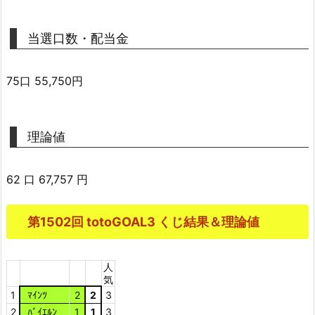
当選口数・配当金
75口 55,750円
理論値
62 口 67,757 円
第1502回 totoGOAL3 くじ結果＆理論値
人
気
1
ﾏｲﾝﾂ
2
2
3
2
ﾊﾞｲｴﾙﾝ
1
1
3