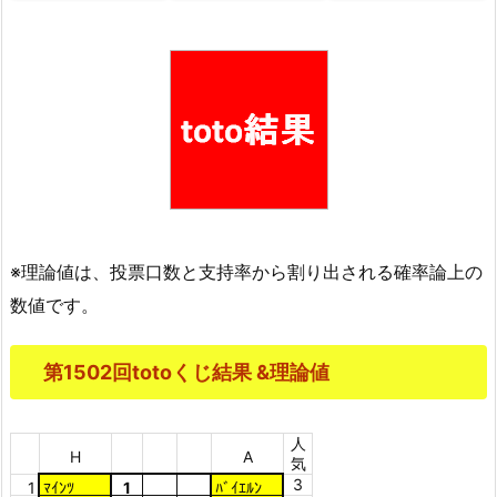
※理論値は、投票口数と支持率から割り出される確率論上の
数値です。
第1502回totoくじ結果 &理論値
人
H
A
気
3
1
ﾏｲﾝﾂ
1
ﾊﾞｲｴﾙﾝ