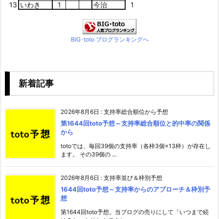
13
いわき
1
今治
1
BIG･toto ブログランキングへ
新着記事
2026年8月6日
:
支持率総合順位から予想
第1644回toto予想～支持率総合順位と的中率の関係
から
totoでは、毎回39個の支持率（各枠3個×13枠）が存在し
ます。 その39個の ...
2026年8月6日
:
支持率並び＆枠別予想
1644回toto予想～支持率からのアプローチ＆枠別予
想
第1644回toto予想。当ブログの売りにして「いつまで続