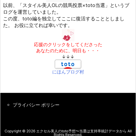
以前、「スタイル美人OLの競馬投票×toto当選」というブ
ログを運営していました。
この度、toto編を独立してここに復活することとしまし
た。 お役に立てれば幸いです。
応援のクリックをしてくださった
あなたのために、明日も・・・
↓↓↓
にほんブログ村
プライバシー ポリシー
Copyright ©
2026
エクセル美人のtoto予想〜当選は支持率統計データから
All
Rights Reserved.