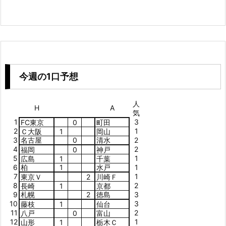
今週の1口予想
人
H
A
気
1
3
FC東京
0
町田
2
1
Ｃ大阪
1
岡山
3
名古屋
0
清水
2
4
2
福岡
0
神戸
5
1
広島
1
千葉
6
柏
1
水戸
1
7
1
東京Ｖ
2
川崎Ｆ
8
2
長崎
1
京都
9
札幌
2
徳島
3
10
3
藤枝
1
仙台
11
2
八戸
0
富山
12
1
山形
1
栃木Ｃ