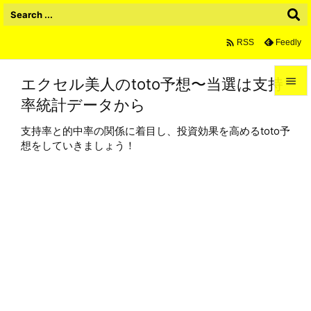

Feedly
RSS
エクセル美人のtoto予想〜当選は支持

率統計データから

メニュ
支持率と的中率の関係に着目し、投資効果を高めるtoto予

想をしていきましょう！
サイド

前へ

次へ

検索