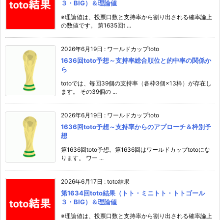
３・BIG）＆理論値
※理論値は、投票口数と支持率から割り出される確率論上
の数値です。 第1635回t ...
2026年6月19日
:
ワールドカップtoto
1636回toto予想～支持率総合順位と的中率の関係か
ら
totoでは、毎回39個の支持率（各枠3個×13枠）が存在し
ます。 その39個の ...
2026年6月19日
:
ワールドカップtoto
1636回toto予想～支持率からのアプローチ＆枠別予
想
第1636回toto予想。第1636回はワールドカップtotoにな
ります。 ワー ...
2026年6月17日
:
toto結果
第1634回toto結果（トト・ミニトト・トトゴール
３・BIG）＆理論値
※理論値は、投票口数と支持率から割り出される確率論上