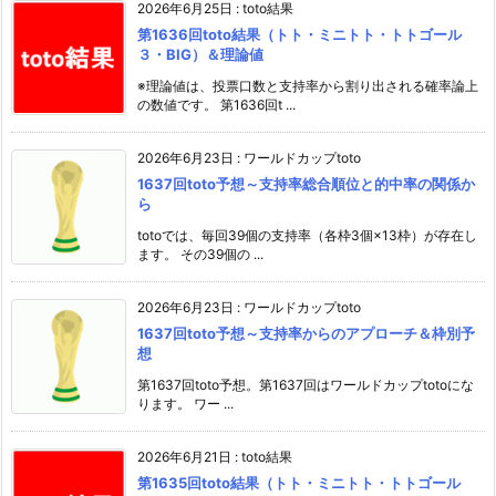
2026年6月25日
:
toto結果
第1636回toto結果（トト・ミニトト・トトゴール
３・BIG）＆理論値
※理論値は、投票口数と支持率から割り出される確率論上
の数値です。 第1636回t ...
2026年6月23日
:
ワールドカップtoto
1637回toto予想～支持率総合順位と的中率の関係か
ら
totoでは、毎回39個の支持率（各枠3個×13枠）が存在し
ます。 その39個の ...
2026年6月23日
:
ワールドカップtoto
1637回toto予想～支持率からのアプローチ＆枠別予
想
第1637回toto予想。第1637回はワールドカップtotoにな
ります。 ワー ...
2026年6月21日
:
toto結果
第1635回toto結果（トト・ミニトト・トトゴール