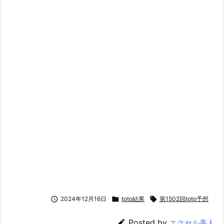

2024年12月16日

toto結果

第1502回toto予想

Posted by
エクセル美人