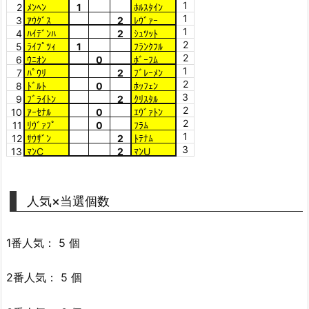
1
2
ﾒﾝﾍﾝ
1
ﾎﾙｽﾀｲﾝ
1
3
ｱｳｸﾞｽ
2
ﾚｳﾞｧｰ
1
4
ﾊｲﾃﾞﾝﾊ
2
ｼｭﾂｯﾄ
2
5
ﾗｲﾌﾟﾂｨ
1
ﾌﾗﾝｸﾌﾙ
2
6
ｳﾆｵﾝ
0
ﾎﾞｰﾌﾑ
1
7
ﾊﾟｳﾘ
2
ﾌﾞﾚｰﾒﾝ
2
8
ﾄﾞﾙﾄ
0
ﾎｯﾌｪﾝ
3
9
ﾌﾞﾗｲﾄﾝ
2
ｸﾘｽﾀﾙ
2
10
ｱｰｾﾅﾙ
0
ｴｳﾞｧﾄﾝ
2
11
ﾘｳﾞｧﾌﾟ
0
ﾌﾗﾑ
1
12
ｻｳｻﾞﾝ
2
ﾄﾃﾅﾑ
3
13
ﾏﾝC
2
ﾏﾝU
人気×当選個数
1番人気： 5 個
2番人気： 5 個