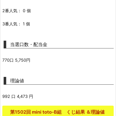
2番人気： 0 個
3番人気： 1 個
当選口数・配当金
770口 5,750円
理論値
992 口 4,473 円
第1502回 mini toto-B組 くじ結果 ＆理論値