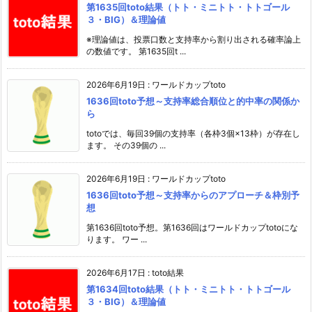
第1635回toto結果（トト・ミニトト・トトゴール
３・BIG）＆理論値
※理論値は、投票口数と支持率から割り出される確率論上
の数値です。 第1635回t ...
2026年6月19日
:
ワールドカップtoto
1636回toto予想～支持率総合順位と的中率の関係か
ら
totoでは、毎回39個の支持率（各枠3個×13枠）が存在し
ます。 その39個の ...
2026年6月19日
:
ワールドカップtoto
1636回toto予想～支持率からのアプローチ＆枠別予
想
第1636回toto予想。第1636回はワールドカップtotoにな
ります。 ワー ...
2026年6月17日
:
toto結果
第1634回toto結果（トト・ミニトト・トトゴール
３・BIG）＆理論値