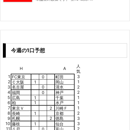
今週の1口予想
人
H
A
気
1
3
FC東京
0
町田
2
1
Ｃ大阪
1
岡山
3
名古屋
0
清水
2
4
2
福岡
0
神戸
5
1
広島
1
千葉
6
柏
1
水戸
1
7
1
東京Ｖ
2
川崎Ｆ
8
2
長崎
1
京都
9
札幌
2
徳島
3
10
3
藤枝
1
仙台
11
2
八戸
0
富山