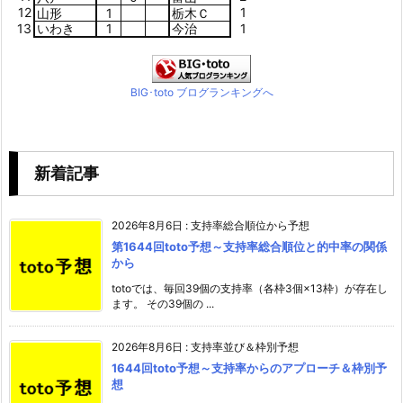
12
1
山形
1
栃木Ｃ
13
いわき
1
今治
1
BIG･toto ブログランキングへ
新着記事
2026年8月6日
:
支持率総合順位から予想
第1644回toto予想～支持率総合順位と的中率の関係
から
totoでは、毎回39個の支持率（各枠3個×13枠）が存在し
ます。 その39個の ...
2026年8月6日
:
支持率並び＆枠別予想
1644回toto予想～支持率からのアプローチ＆枠別予
想