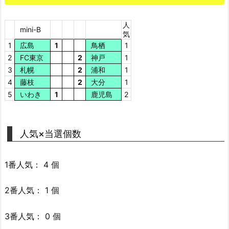
人
mini-B
気
1
広島
1
鳥栖
1
2
FC東京
2
神戸
1
3
札幌
2
浦和
1
4
藤枝
2
大分
1
5
いわき
1
鹿児島
2
人気×当選個数
1番人気： 4 個
2番人気： 1 個
3番人気： 0 個