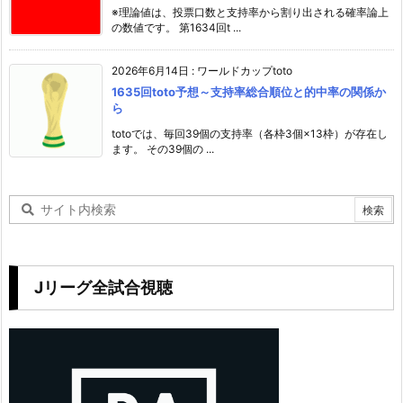
※理論値は、投票口数と支持率から割り出される確率論上
の数値です。 第1634回t ...
2026年6月14日
:
ワールドカップtoto
1635回toto予想～支持率総合順位と的中率の関係か
ら
totoでは、毎回39個の支持率（各枠3個×13枠）が存在し
ます。 その39個の ...
Jリーグ全試合視聴