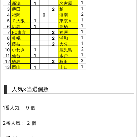
1
2
新潟
1
名古屋
1
3
磐田
2
柏
2
4
福岡
0
湘南
1
5
Ｃ大阪
1
東京Ｖ
1
6
広島
1
鳥栖
1
7
FC東京
2
神戸
1
8
札幌
2
浦和
1
9
藤枝
2
大分
2
10
いわき
1
鹿児島
1
11
仙台
1
水戸
3
12
徳島
2
秋田
1
13
岡山
1
山口
人気×当選個数
1番人気： 9 個
2番人気： 2 個