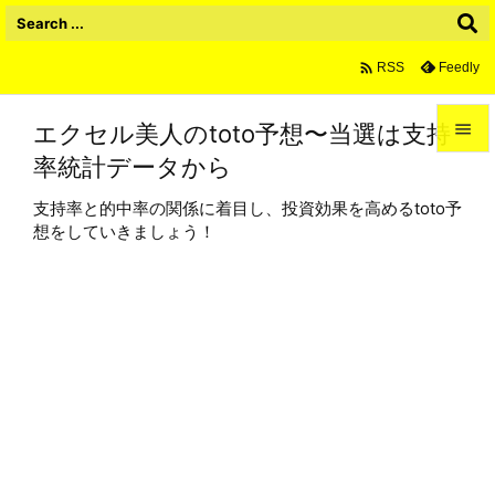

Feedly
RSS
エクセル美人のtoto予想〜当選は支持

率統計データから

メニュ
支持率と的中率の関係に着目し、投資効果を高めるtoto予

想をしていきましょう！
サイド

前へ

次へ

検索