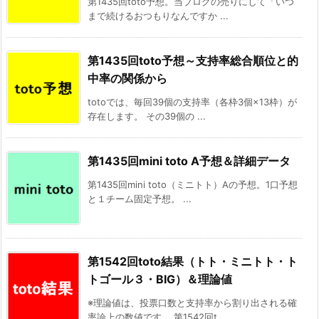
第1435回toto予想。当ブログの売りにして「いつ
まで続けるおつもりなんですか ...
第1435回toto予想～支持率総合順位と的
中率の関係から
totoでは、毎回39個の支持率（各枠3個×13枠）が
存在します。 その39個の ...
第1435回mini toto A予想＆詳細データ
第1435回mini toto（ミニトト）Aの予想。1口予想
と１チーム固定予想。 ...
第1542回toto結果（トト・ミニトト・ト
トゴール３・BIG）＆理論値
※理論値は、投票口数と支持率から割り出される確
率論上の数値です。 第1542回t ...