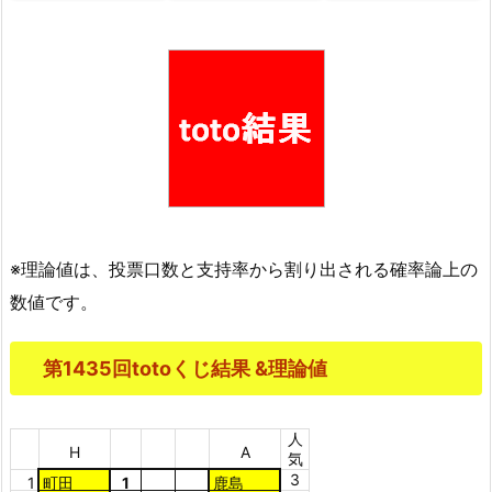
※理論値は、投票口数と支持率から割り出される確率論上の
数値です。
第1435回totoくじ結果 &理論値
人
H
A
気
3
1
町田
1
鹿島