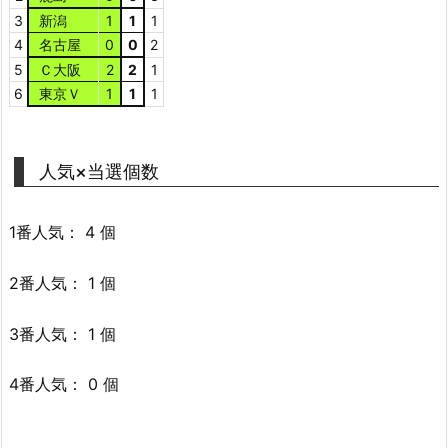
3
新潟
1
1
1
4
名古屋
0
0
2
5
Ｃ大阪
2
2
1
6
東京Ｖ
1
1
1
人気×当選個数
1番人気： 4 個
2番人気： 1 個
3番人気： 1 個
4番人気： 0 個