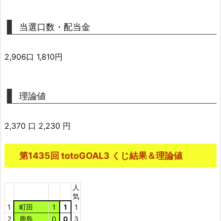
当選口数・配当金
2,906口 1,810円
理論値
2,370 口 2,230 円
第1435回 totoGOAL3 くじ結果＆理論値
人
気
1
町田
1
1
1
2
鹿島
0
0
3