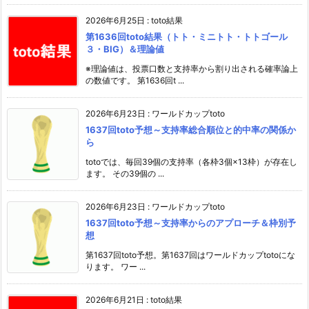
2026年6月25日
:
toto結果
第1636回toto結果（トト・ミニトト・トトゴール
３・BIG）＆理論値
※理論値は、投票口数と支持率から割り出される確率論上
の数値です。 第1636回t ...
2026年6月23日
:
ワールドカップtoto
1637回toto予想～支持率総合順位と的中率の関係か
ら
totoでは、毎回39個の支持率（各枠3個×13枠）が存在し
ます。 その39個の ...
2026年6月23日
:
ワールドカップtoto
1637回toto予想～支持率からのアプローチ＆枠別予
想
第1637回toto予想。第1637回はワールドカップtotoにな
ります。 ワー ...
2026年6月21日
:
toto結果