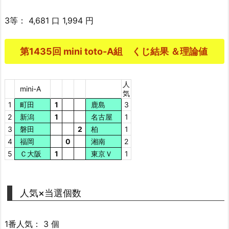
3等： 4,681 口 1,994 円
第1435回 mini toto-A組 くじ結果 ＆理論値
人
mini-A
気
1
町田
1
鹿島
3
2
新潟
1
名古屋
1
3
磐田
2
柏
1
4
福岡
0
湘南
2
5
Ｃ大阪
1
東京Ｖ
1
人気×当選個数
1番人気： 3 個